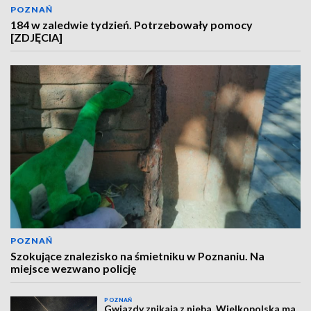
POZNAŃ
184 w zaledwie tydzień. Potrzebowały pomocy
[ZDJĘCIA]
POZNAŃ
Szokujące znalezisko na śmietniku w Poznaniu. Na
miejsce wezwano policję
POZNAŃ
Gwiazdy znikają z nieba. Wielkopolska ma