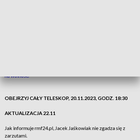
mogła kosztować budżet miliony złotych, które mogłyby
wpłynąć do miasta z tytułu podatku od nieruchomości, opłat
za zajęcie pasa drogowego czy opłat za umieszczanie reklam
na wiatach przystankowych.
Zgodnie z kodeksem karnym, w zależności od klasyfikacji
czynu, za niedopełnienie obowiązków przez urzędnika grozi
do nawet 10 lat więzienia.
CZYTAJ TEŻ: Sąd zdecydował, czy zabójca 5-latka wyjdzie
na wolność.
OBEJRZYJ CAŁY TELESKOP, 20.11.2023, GODZ. 18:30
AKTUALIZACJA 22.11
Jak informuje rmf24.pl, Jacek Jaśkowiak nie zgadza się z
zarzutami.