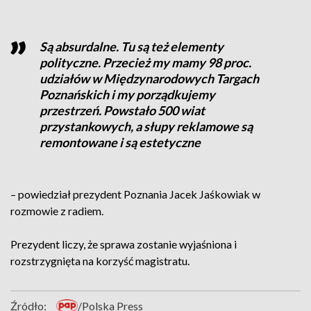
Są absurdalne. Tu są też elementy
polityczne. Przecież my mamy 98 proc.
udziałów w Międzynarodowych Targach
Poznańskich i my porządkujemy
przestrzeń. Powstało 500 wiat
przystankowych, a słupy reklamowe są
remontowane i są estetyczne
– powiedział prezydent Poznania Jacek Jaśkowiak w
rozmowie z radiem.
Prezydent liczy, że sprawa zostanie wyjaśniona i
rozstrzygnięta na korzyść magistratu.
Źródło:
/Polska Press