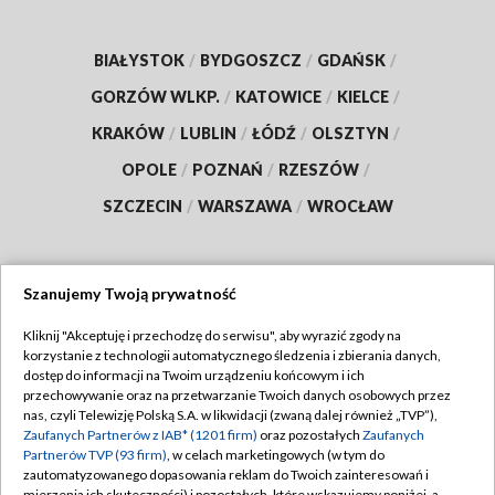
BIAŁYSTOK
/
BYDGOSZCZ
/
GDAŃSK
/
GORZÓW WLKP.
/
KATOWICE
/
KIELCE
/
KRAKÓW
/
LUBLIN
/
ŁÓDŹ
/
OLSZTYN
/
OPOLE
/
POZNAŃ
/
RZESZÓW
/
SZCZECIN
/
WARSZAWA
/
WROCŁAW
Szanujemy Twoją prywatność
Dołącz do nas:
Kliknij "Akceptuję i przechodzę do serwisu", aby wyrazić zgody na
korzystanie z technologii automatycznego śledzenia i zbierania danych,
TVP
dostęp do informacji na Twoim urządzeniu końcowym i ich
Abonament TVP
przechowywanie oraz na przetwarzanie Twoich danych osobowych przez
Regulamin TVP
nas, czyli Telewizję Polską S.A. w likwidacji (zwaną dalej również „TVP”),
Emisja w TVP
Polityka prywatności
Zaufanych Partnerów z IAB* (1201 firm)
oraz pozostałych
Zaufanych
Partnerów TVP (93 firm)
, w celach marketingowych (w tym do
Centrum informacji TVP
Moje zgody
zautomatyzowanego dopasowania reklam do Twoich zainteresowań i
mierzenia ich skuteczności) i pozostałych, które wskazujemy poniżej, a