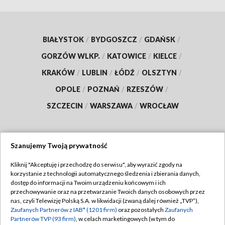
BIAŁYSTOK
/
BYDGOSZCZ
/
GDAŃSK
/
GORZÓW WLKP.
/
KATOWICE
/
KIELCE
/
KRAKÓW
/
LUBLIN
/
ŁÓDŹ
/
OLSZTYN
/
OPOLE
/
POZNAŃ
/
RZESZÓW
/
SZCZECIN
/
WARSZAWA
/
WROCŁAW
Szanujemy Twoją prywatność
Dołącz do nas:
Kliknij "Akceptuję i przechodzę do serwisu", aby wyrazić zgody na
korzystanie z technologii automatycznego śledzenia i zbierania danych,
TVP
dostęp do informacji na Twoim urządzeniu końcowym i ich
Abonament TVP
przechowywanie oraz na przetwarzanie Twoich danych osobowych przez
Regulamin TVP
nas, czyli Telewizję Polską S.A. w likwidacji (zwaną dalej również „TVP”),
Emisja w TVP
Zaufanych Partnerów z IAB* (1201 firm)
oraz pozostałych
Zaufanych
Polityka prywatności
Partnerów TVP (93 firm)
, w celach marketingowych (w tym do
Centrum informacji TVP