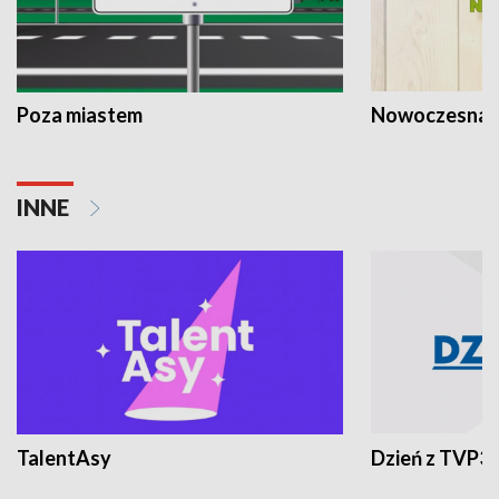
Poza miastem
Nowoczesna 
INNE
TalentAsy
Dzień z TVP3