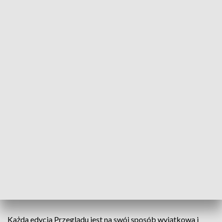
Integracyjny Przegląd Twórczości Folklorystycznej
24.11.2023, Poznań
W piątek, 24 listopada br. w Poznaniu, odbędzie się kolejna
edycja Integracyjnego Przeglądu Twórczości
Folklorystycznej (IPTF). Impreza ma charakter cykliczny i
odbywa się od 15 lat jesienią. Inicjatorem i organizatorem
spotkań jest Zespół Szkół Specjalnych nr 102 im. Jana Pawła
II w Poznaniu.
Każda edycja Przeglądu jest na swój sposób wyjątkowa i