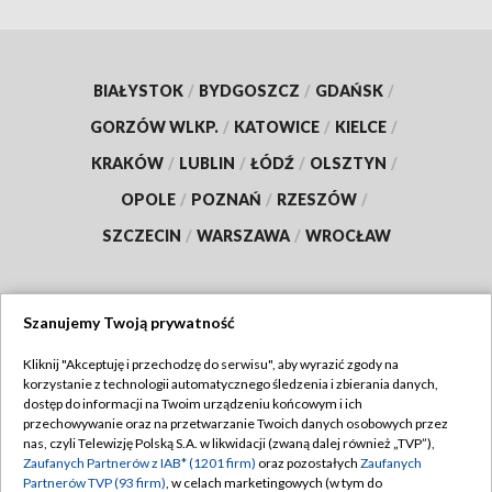
BIAŁYSTOK
/
BYDGOSZCZ
/
GDAŃSK
/
GORZÓW WLKP.
/
KATOWICE
/
KIELCE
/
KRAKÓW
/
LUBLIN
/
ŁÓDŹ
/
OLSZTYN
/
OPOLE
/
POZNAŃ
/
RZESZÓW
/
SZCZECIN
/
WARSZAWA
/
WROCŁAW
Szanujemy Twoją prywatność
Dołącz do nas:
Kliknij "Akceptuję i przechodzę do serwisu", aby wyrazić zgody na
korzystanie z technologii automatycznego śledzenia i zbierania danych,
TVP
dostęp do informacji na Twoim urządzeniu końcowym i ich
Abonament TVP
przechowywanie oraz na przetwarzanie Twoich danych osobowych przez
Regulamin TVP
nas, czyli Telewizję Polską S.A. w likwidacji (zwaną dalej również „TVP”),
Emisja w TVP
Polityka prywatności
Zaufanych Partnerów z IAB* (1201 firm)
oraz pozostałych
Zaufanych
Partnerów TVP (93 firm)
, w celach marketingowych (w tym do