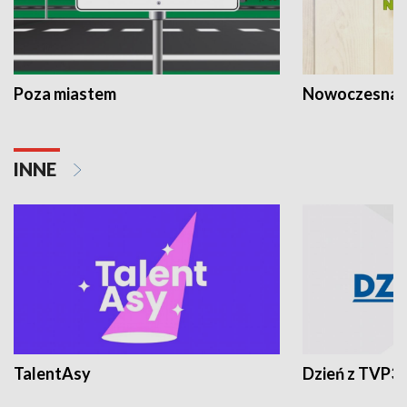
Poza miastem
Nowoczesna 
INNE
TalentAsy
Dzień z TVP3