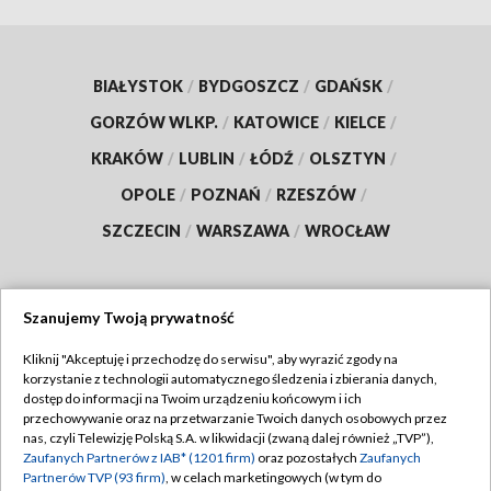
BIAŁYSTOK
/
BYDGOSZCZ
/
GDAŃSK
/
GORZÓW WLKP.
/
KATOWICE
/
KIELCE
/
KRAKÓW
/
LUBLIN
/
ŁÓDŹ
/
OLSZTYN
/
OPOLE
/
POZNAŃ
/
RZESZÓW
/
SZCZECIN
/
WARSZAWA
/
WROCŁAW
Szanujemy Twoją prywatność
Dołącz do nas:
Kliknij "Akceptuję i przechodzę do serwisu", aby wyrazić zgody na
korzystanie z technologii automatycznego śledzenia i zbierania danych,
TVP
dostęp do informacji na Twoim urządzeniu końcowym i ich
Abonament TVP
przechowywanie oraz na przetwarzanie Twoich danych osobowych przez
Regulamin TVP
nas, czyli Telewizję Polską S.A. w likwidacji (zwaną dalej również „TVP”),
Emisja w TVP
Zaufanych Partnerów z IAB* (1201 firm)
oraz pozostałych
Zaufanych
Polityka prywatności
Partnerów TVP (93 firm)
, w celach marketingowych (w tym do
Centrum informacji TVP