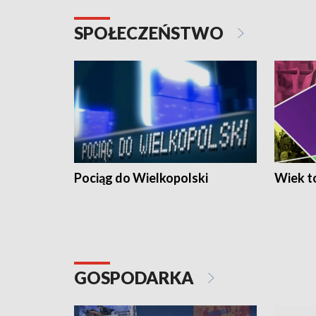
SPOŁECZEŃSTWO
Pociąg do Wielkopolski
Wiek to
GOSPODARKA