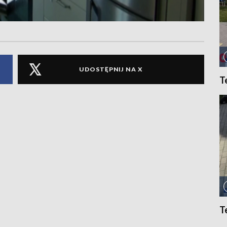
UDOSTĘPNIJ NA X
T
T