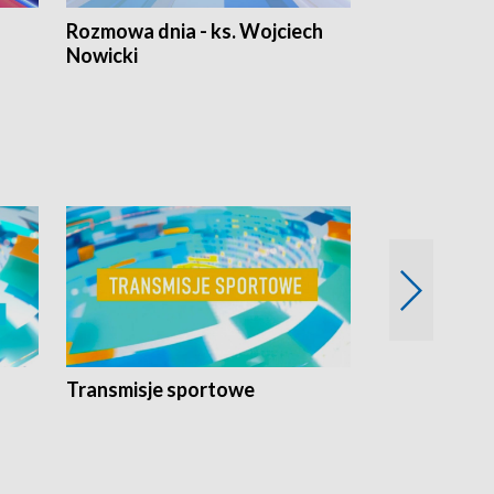
Rozmowa dnia - ks. Wojciech
Euro Fakty
Nowicki
Transmisje sportowe
Reportaże s