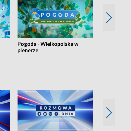
Pogoda - Wielkopolska w
Eko prognoza
plenerze