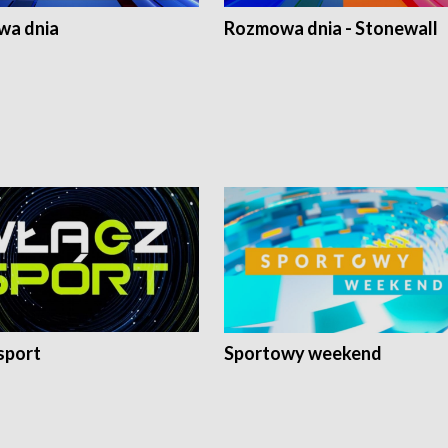
a dnia
Rozmowa dnia - Stonewall
sport
Sportowy weekend