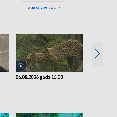
ZOBACZ WIĘCEJ
06.08.2026 godz.15:30
05.08.2026 g