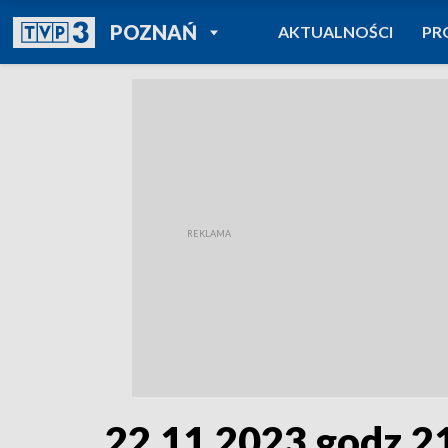
POWRÓT DO
POZNAŃ
AKTUALNOŚCI
PR
TVP REGIONY
22.11.2023 godz.2