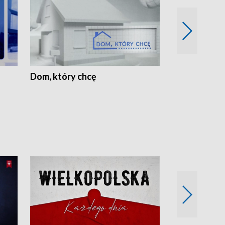
Dom, który chcę
Biznes Wielk