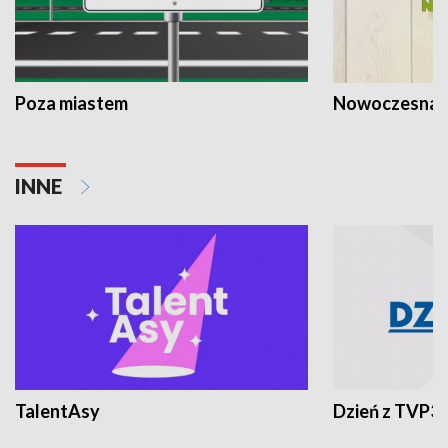
Poza miastem
Nowoczesna 
INNE
TalentAsy
Dzień z TVP3