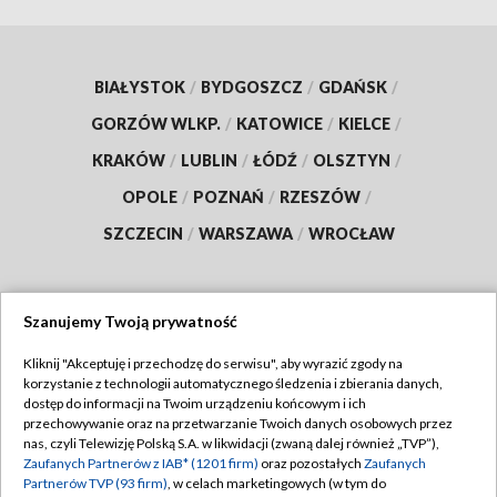
BIAŁYSTOK
/
BYDGOSZCZ
/
GDAŃSK
/
GORZÓW WLKP.
/
KATOWICE
/
KIELCE
/
KRAKÓW
/
LUBLIN
/
ŁÓDŹ
/
OLSZTYN
/
OPOLE
/
POZNAŃ
/
RZESZÓW
/
SZCZECIN
/
WARSZAWA
/
WROCŁAW
Szanujemy Twoją prywatność
Dołącz do nas:
Kliknij "Akceptuję i przechodzę do serwisu", aby wyrazić zgody na
korzystanie z technologii automatycznego śledzenia i zbierania danych,
TVP
dostęp do informacji na Twoim urządzeniu końcowym i ich
Abonament TVP
przechowywanie oraz na przetwarzanie Twoich danych osobowych przez
Regulamin TVP
nas, czyli Telewizję Polską S.A. w likwidacji (zwaną dalej również „TVP”),
Emisja w TVP
Zaufanych Partnerów z IAB* (1201 firm)
oraz pozostałych
Zaufanych
Polityka prywatności
Partnerów TVP (93 firm)
, w celach marketingowych (w tym do
Centrum informacji TVP