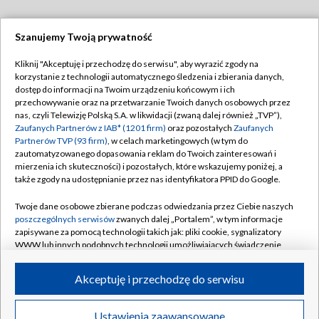
Szanujemy Twoją prywatność
Dołącz do nas:
Kliknij "Akceptuję i przechodzę do serwisu", aby wyrazić zgody na
korzystanie z technologii automatycznego śledzenia i zbierania danych,
TVP
dostęp do informacji na Twoim urządzeniu końcowym i ich
Abonament TVP
przechowywanie oraz na przetwarzanie Twoich danych osobowych przez
Regulamin TVP
nas, czyli Telewizję Polską S.A. w likwidacji (zwaną dalej również „TVP”),
Emisja w TVP
Polityka prywatności
Zaufanych Partnerów z IAB* (1201 firm)
oraz pozostałych
Zaufanych
Partnerów TVP (93 firm)
, w celach marketingowych (w tym do
Centrum informacji TVP
Moje zgody
zautomatyzowanego dopasowania reklam do Twoich zainteresowań i
mierzenia ich skuteczności) i pozostałych, które wskazujemy poniżej, a
Naziemna Telewizja Cyfrowa
Pomoc
także zgody na udostępnianie przez nas identyfikatora PPID do Google.
Sklep TVP
Biuro reklamy
Twoje dane osobowe zbierane podczas odwiedzania przez Ciebie naszych
Rada Programowa
Kontakt
poszczególnych serwisów
zwanych dalej „Portalem”, w tym informacje
zapisywane za pomocą technologii takich jak: pliki cookie, sygnalizatory
System NOS
WWW lub innych podobnych technologii umożliwiających świadczenie
dopasowanych i bezpiecznych usług, personalizację treści oraz reklam,
Informacje o nadawcy
Kanały
udostępnianie funkcji mediów społecznościowych oraz analizowanie
Akceptuję i przechodzę do serwisu
ruchu w Internecie.
Program dla prasy
©2026 Telewizja Polska S.A. w likwidacji
Biuro Reklamy
Twoje dane osobowe zbierane podczas odwiedzania przez Ciebie
Ustawienia zaawansowane