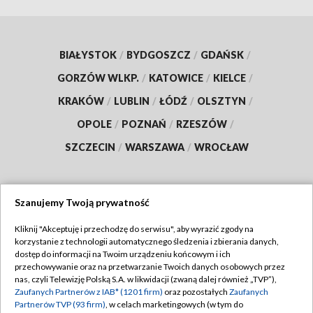
BIAŁYSTOK
/
BYDGOSZCZ
/
GDAŃSK
/
GORZÓW WLKP.
/
KATOWICE
/
KIELCE
/
KRAKÓW
/
LUBLIN
/
ŁÓDŹ
/
OLSZTYN
/
OPOLE
/
POZNAŃ
/
RZESZÓW
/
SZCZECIN
/
WARSZAWA
/
WROCŁAW
Szanujemy Twoją prywatność
Dołącz do nas:
Kliknij "Akceptuję i przechodzę do serwisu", aby wyrazić zgody na
korzystanie z technologii automatycznego śledzenia i zbierania danych,
TVP
dostęp do informacji na Twoim urządzeniu końcowym i ich
Abonament TVP
przechowywanie oraz na przetwarzanie Twoich danych osobowych przez
Regulamin TVP
nas, czyli Telewizję Polską S.A. w likwidacji (zwaną dalej również „TVP”),
Emisja w TVP
Zaufanych Partnerów z IAB* (1201 firm)
oraz pozostałych
Zaufanych
Polityka prywatności
Partnerów TVP (93 firm)
, w celach marketingowych (w tym do
Centrum informacji TVP