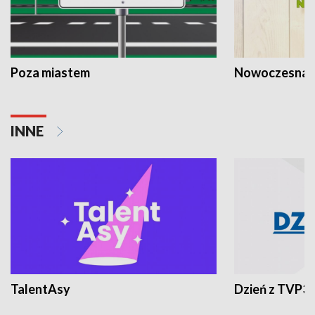
Poza miastem
Nowoczesna 
INNE
TalentAsy
Dzień z TVP3