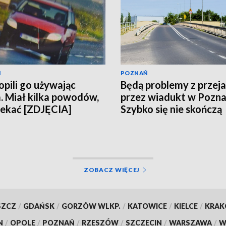
Ń
POZNAŃ
pili go używając
Będą problemy z prze
. Miał kilka powodów,
przez wiadukt w Pozna
iekać [ZDJĘCIA]
Szybko się nie skończą
ZOBACZ WIĘCEJ
SZCZ
/
GDAŃSK
/
GORZÓW WLKP.
/
KATOWICE
/
KIELCE
/
KRA
N
/
OPOLE
/
POZNAŃ
/
RZESZÓW
/
SZCZECIN
/
WARSZAWA
/
W