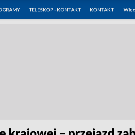
OGRAMY
TELESKOP - KONTAKT
KONTAKT
Więc
 krajowej – przejazd z