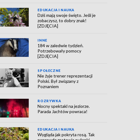
EDUKACJA I NAUKA
Dziś mają swoje święto. Jeśli je
zobaczysz, to dobry znak!
[ZDJĘCIA]
INNE
184 w zaledwie tydzień.
Potrzebowały pomocy
[ZDJĘCIA]
SPOŁECZNE
Nie żyje trener reprezentacji
Polski. Był związany z
Poznaniem
ROZRYWKA
Nocny spektakl na jeziorze.
Parada Jachtów powraca!
EDUKACJA I NAUKA
Wygląda jak pokryta rosą. Tak
naprawdę zastawia pułapki