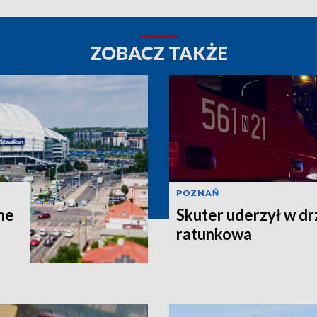
ZOBACZ TAKŻE
POZNAŃ
ne
Skuter uderzył w dr
ratunkowa