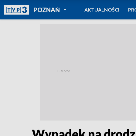
POWRÓT DO
POZNAŃ
AKTUALNOŚCI
PR
TVP REGIONY
Wypadek na drodze