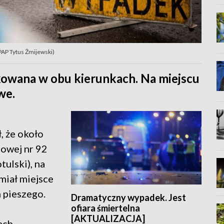
 PAP Tytus Żmijewski)
kowana w obu kierunkach. Na miejscu
we.
 że około
jowej nr 92
ulski), na
iał miejsce
 pieszego.
Dramatyczny wypadek. Jest
ofiara śmiertelna
[AKTUALIZACJA]
ach.