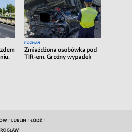
POZNAŃ
jazdem
Zmiażdżona osobówka pod
niu.
TIR-em. Groźny wypadek
KÓW
/
LUBLIN
/
ŁÓDŹ
/
ROCŁAW