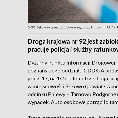
DK92, Sękowo – przejazd zablokowany, droga krajowa nr 92 (fot.
Droga krajowa nr 92 jest zablo
pracuje policja i służby ratunko
Dyżurny Punktu Informacji Drogowej
poznańskiego oddziału GDDKiA podał,
godz. 17, na 145. kilometrze drogi kra
w miejscowości Sękowo (powiat szamot
odcinku Pniewy – Tarnowo Podgórne m
wypadek. Auto osobowe potrąciło tam
Trasa jest zablokowana w obu kierunk