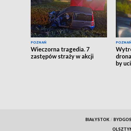
POZNAŃ
POZNA
Wieczorna tragedia. 7
Wytro
zastępów straży w akcji
drona
by uc
BIAŁYSTOK
/
BYDGO
OLSZTY