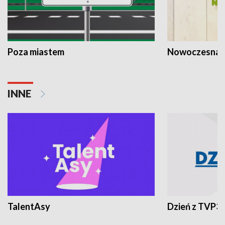
Poza miastem
Nowoczesna 
INNE
TalentAsy
Dzień z TVP3