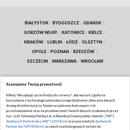
BIAŁYSTOK
/
BYDGOSZCZ
/
GDAŃSK
/
GORZÓW WLKP.
/
KATOWICE
/
KIELCE
/
KRAKÓW
/
LUBLIN
/
ŁÓDŹ
/
OLSZTYN
/
OPOLE
/
POZNAŃ
/
RZESZÓW
/
SZCZECIN
/
WARSZAWA
/
WROCŁAW
Szanujemy Twoją prywatność
Dołącz do nas:
Kliknij "Akceptuję i przechodzę do serwisu", aby wyrazić zgody na
korzystanie z technologii automatycznego śledzenia i zbierania danych,
TVP
dostęp do informacji na Twoim urządzeniu końcowym i ich
Abonament TVP
przechowywanie oraz na przetwarzanie Twoich danych osobowych przez
Regulamin TVP
nas, czyli Telewizję Polską S.A. w likwidacji (zwaną dalej również „TVP”),
Emisja w TVP
Zaufanych Partnerów z IAB* (1201 firm)
oraz pozostałych
Zaufanych
Polityka prywatności
Partnerów TVP (93 firm)
, w celach marketingowych (w tym do
Centrum informacji TVP