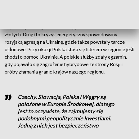
Ostatnie 4 lata to wyjątkowo trudne rządzenie, bo odbywało
się podczas dwóch światowych kryzysów. Najpierw ten
związany z epidemią koronawirusa. Rząd uruchomił program
wsparcia przedsiębiorców warty ponad 200 miliardów
złotych. Drugi to kryzys energetyczny spowodowany
rosyjską agresją na Ukrainę, gdzie także powstały tarcze
osłonowe. Przy okazji Polska stała się liderem w regionie jeśli
chodzi o pomoc Ukrainie. A polskie służby zdały egzamin,
gdy pojawiło się zagrożenie hybrydowe ze strony Rosji i
próby złamania granic krajów naszego regionu.
Czechy, Słowacja, Polska i Węgry są
położone w Europie Środkowej, dlatego
jest to oczywiste, że zajmujemy się
podobnymi geopolitycznie kwestiami.
Jedną z nich jest bezpieczeństwo