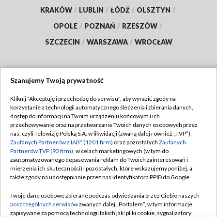
KRAKÓW
/
LUBLIN
/
ŁÓDŹ
/
OLSZTYN
/
OPOLE
/
POZNAŃ
/
RZESZÓW
/
SZCZECIN
/
WARSZAWA
/
WROCŁAW
Szanujemy Twoją prywatność
Dołącz do nas:
Kliknij "Akceptuję i przechodzę do serwisu", aby wyrazić zgody na
korzystanie z technologii automatycznego śledzenia i zbierania danych,
TVP
dostęp do informacji na Twoim urządzeniu końcowym i ich
Abonament TVP
przechowywanie oraz na przetwarzanie Twoich danych osobowych przez
Regulamin TVP
nas, czyli Telewizję Polską S.A. w likwidacji (zwaną dalej również „TVP”),
Emisja w TVP
Polityka prywatności
Zaufanych Partnerów z IAB* (1201 firm)
oraz pozostałych
Zaufanych
Partnerów TVP (93 firm)
, w celach marketingowych (w tym do
Centrum informacji TVP
Moje zgody
zautomatyzowanego dopasowania reklam do Twoich zainteresowań i
mierzenia ich skuteczności) i pozostałych, które wskazujemy poniżej, a
Naziemna Telewizja Cyfrowa
Pomoc
także zgody na udostępnianie przez nas identyfikatora PPID do Google.
Sklep TVP
Biuro reklamy
Twoje dane osobowe zbierane podczas odwiedzania przez Ciebie naszych
Rada Programowa
Kontakt
poszczególnych serwisów
zwanych dalej „Portalem”, w tym informacje
zapisywane za pomocą technologii takich jak: pliki cookie, sygnalizatory