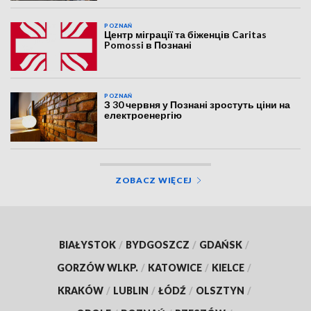
POZNAŃ
Центр міграції та біженців Caritas
Pomossi в Познані
POZNAŃ
З 30 червня у Познані зростуть ціни на
електроенергію
ZOBACZ WIĘCEJ
BIAŁYSTOK
/
BYDGOSZCZ
/
GDAŃSK
/
GORZÓW WLKP.
/
KATOWICE
/
KIELCE
/
KRAKÓW
/
LUBLIN
/
ŁÓDŹ
/
OLSZTYN
/