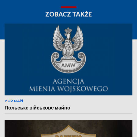
ZOBACZ TAKŻE
POZNAŃ
Польське військове майно