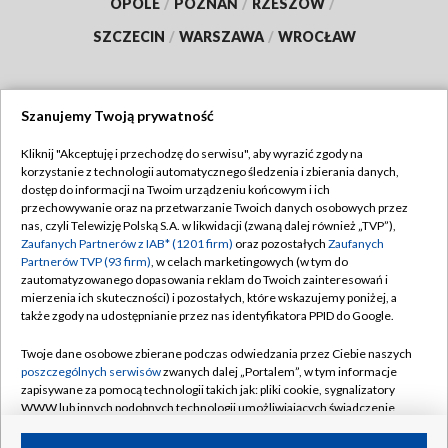
OPOLE
/
POZNAŃ
/
RZESZÓW
/
SZCZECIN
/
WARSZAWA
/
WROCŁAW
Szanujemy Twoją prywatność
Dołącz do nas:
Kliknij "Akceptuję i przechodzę do serwisu", aby wyrazić zgody na
korzystanie z technologii automatycznego śledzenia i zbierania danych,
TVP
dostęp do informacji na Twoim urządzeniu końcowym i ich
Abonament TVP
przechowywanie oraz na przetwarzanie Twoich danych osobowych przez
Regulamin TVP
nas, czyli Telewizję Polską S.A. w likwidacji (zwaną dalej również „TVP”),
Emisja w TVP
Polityka prywatności
Zaufanych Partnerów z IAB* (1201 firm)
oraz pozostałych
Zaufanych
Partnerów TVP (93 firm)
, w celach marketingowych (w tym do
Centrum informacji TVP
Moje zgody
zautomatyzowanego dopasowania reklam do Twoich zainteresowań i
mierzenia ich skuteczności) i pozostałych, które wskazujemy poniżej, a
Naziemna Telewizja Cyfrowa
Pomoc
także zgody na udostępnianie przez nas identyfikatora PPID do Google.
Sklep TVP
Biuro reklamy
Twoje dane osobowe zbierane podczas odwiedzania przez Ciebie naszych
Rada Programowa
Kontakt
poszczególnych serwisów
zwanych dalej „Portalem”, w tym informacje
zapisywane za pomocą technologii takich jak: pliki cookie, sygnalizatory
System NOS
WWW lub innych podobnych technologii umożliwiających świadczenie
dopasowanych i bezpiecznych usług, personalizację treści oraz reklam,
Informacje o nadawcy
Kanały
udostępnianie funkcji mediów społecznościowych oraz analizowanie