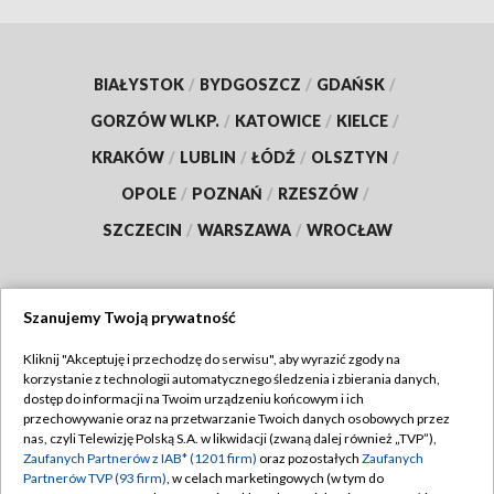
BIAŁYSTOK
/
BYDGOSZCZ
/
GDAŃSK
/
GORZÓW WLKP.
/
KATOWICE
/
KIELCE
/
KRAKÓW
/
LUBLIN
/
ŁÓDŹ
/
OLSZTYN
/
OPOLE
/
POZNAŃ
/
RZESZÓW
/
SZCZECIN
/
WARSZAWA
/
WROCŁAW
Szanujemy Twoją prywatność
Dołącz do nas:
Kliknij "Akceptuję i przechodzę do serwisu", aby wyrazić zgody na
korzystanie z technologii automatycznego śledzenia i zbierania danych,
TVP
dostęp do informacji na Twoim urządzeniu końcowym i ich
Abonament TVP
przechowywanie oraz na przetwarzanie Twoich danych osobowych przez
Regulamin TVP
nas, czyli Telewizję Polską S.A. w likwidacji (zwaną dalej również „TVP”),
Emisja w TVP
Polityka prywatności
Zaufanych Partnerów z IAB* (1201 firm)
oraz pozostałych
Zaufanych
Partnerów TVP (93 firm)
, w celach marketingowych (w tym do
Centrum informacji TVP