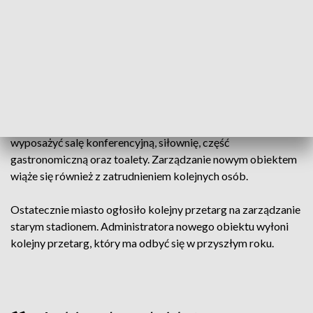
że będzie to kwota nieco wyższa, ale nie aż
tak bardzo
– mówi burmistrz miasta.
Władze klubu wyjaśniają, że nowy obiekt to niemal goły
budynek. Z wyjątkiem szatni nowy administrator musi
wyposażyć salę konferencyjną, siłownię, część
gastronomiczną oraz toalety. Zarządzanie nowym obiektem
wiąże się również z zatrudnieniem kolejnych osób.
Ostatecznie miasto ogłosiło kolejny przetarg na zarządzanie
starym stadionem. Administratora nowego obiektu wyłoni
kolejny przetarg, który ma odbyć się w przyszłym roku.