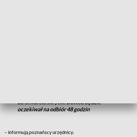
których można odbierać zamówione przesyłki. Podczas
składania wniosku mamy możliwość wyboru, czy chcemy
odebrać dowód rejestracyjny w urzędzie, czy z Urzędomatu.
Przewagą Urzędomatu jest to, że jest on dostępny 24
godziny na dobę, 7 dni w tygodniu.
Kiedy gotowy dokument dotrze do
urzędu, pracownicy włożą go do
Urzędomatu. Mieszkaniec na podany
numer telefonu otrzyma SMS z kodem PIN
do otwarcia skrytki. Dowód będzie
oczekiwał na odbiór 48 godzin
– informują poznańscy urzędnicy.