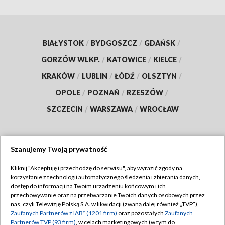
BIAŁYSTOK
/
BYDGOSZCZ
/
GDAŃSK
/
GORZÓW WLKP.
/
KATOWICE
/
KIELCE
/
KRAKÓW
/
LUBLIN
/
ŁÓDŹ
/
OLSZTYN
/
OPOLE
/
POZNAŃ
/
RZESZÓW
/
SZCZECIN
/
WARSZAWA
/
WROCŁAW
Szanujemy Twoją prywatność
Dołącz do nas:
Kliknij "Akceptuję i przechodzę do serwisu", aby wyrazić zgody na
korzystanie z technologii automatycznego śledzenia i zbierania danych,
TVP
dostęp do informacji na Twoim urządzeniu końcowym i ich
Abonament TVP
przechowywanie oraz na przetwarzanie Twoich danych osobowych przez
Regulamin TVP
nas, czyli Telewizję Polską S.A. w likwidacji (zwaną dalej również „TVP”),
Emisja w TVP
Polityka prywatności
Zaufanych Partnerów z IAB* (1201 firm)
oraz pozostałych
Zaufanych
Partnerów TVP (93 firm)
, w celach marketingowych (w tym do