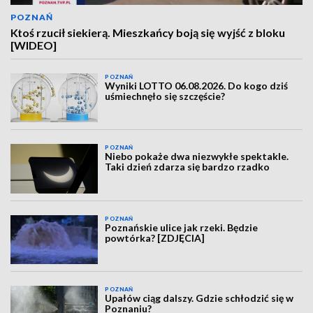
POZNAŃ
Ktoś rzucił siekierą. Mieszkańcy boją się wyjść z bloku
[WIDEO]
POZNAŃ
Wyniki LOTTO 06.08.2026. Do kogo dziś
uśmiechnęło się szczęście?
POZNAŃ
Niebo pokaże dwa niezwykłe spektakle.
Taki dzień zdarza się bardzo rzadko
POZNAŃ
Poznańskie ulice jak rzeki. Będzie
powtórka? [ZDJĘCIA]
POZNAŃ
Upałów ciąg dalszy. Gdzie schłodzić się w
Poznaniu?