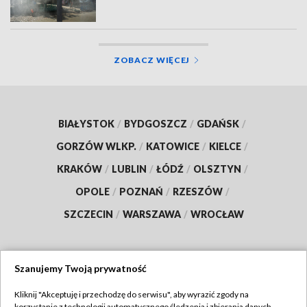
ZOBACZ WIĘCEJ
BIAŁYSTOK
/
BYDGOSZCZ
/
GDAŃSK
/
GORZÓW WLKP.
/
KATOWICE
/
KIELCE
/
KRAKÓW
/
LUBLIN
/
ŁÓDŹ
/
OLSZTYN
/
OPOLE
/
POZNAŃ
/
RZESZÓW
/
SZCZECIN
/
WARSZAWA
/
WROCŁAW
Szanujemy Twoją prywatność
Dołącz do nas:
Kliknij "Akceptuję i przechodzę do serwisu", aby wyrazić zgody na
korzystanie z technologii automatycznego śledzenia i zbierania danych,