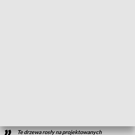
Ulica Kościuszki jest drogą wojewódzką i
to są pierwsze przygotowawcze prace do
tej inwestycji (…). Jak realizujemy
inwestycje drogowe, no to nie zawsze się
da, że tak powiem, dostosować inwestycję
do tego, co znajduje się w terenie. Żeby
było lepiej, są takie momenty, że musi być
gorzej, ale (…) chciałbym wszystkich
uspokoić, że tutaj będą nasadzenia
zastępcze
– powiedział Andrzej Tadla, burmistrz Czarnkowa.
Te drzewa rosły na projektowanych