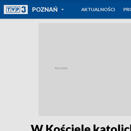
POWRÓT DO
POZNAŃ
AKTUALNOŚCI
PR
TVP REGIONY
W Kościele katolic