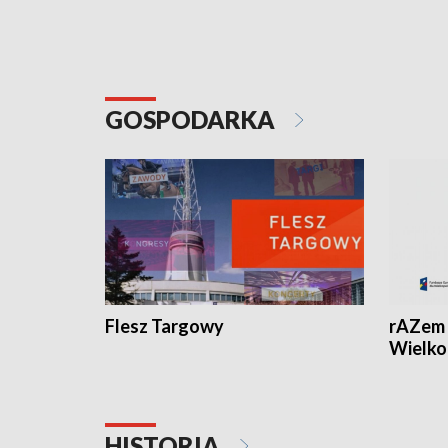
GOSPODARKA
Flesz Targowy
rAZem 
Wielko
HISTORIA