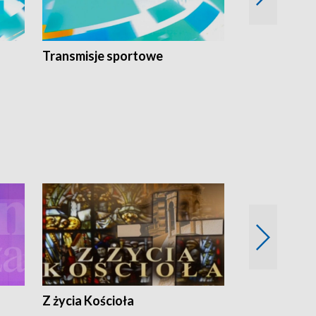
Transmisje sportowe
Reportaże s
Z życia Kościoła
Jak rozmawia