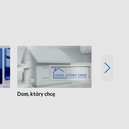
Dom, który chcę
Biznes Wielk