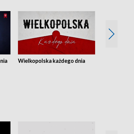
nia
Wielkopolska każdego dnia
Rozmowy z m