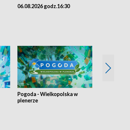
06.08.2026 godz.16:30
06.08.2026 g
Pogoda - Wielkopolska w
Eko prognoza
plenerze