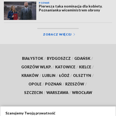
POZNAŃ
Pierwsza taka nominacja dla kobiety.
Poznanianka wiceministrem obrony
ZOBACZ WIĘCEJ
BIAŁYSTOK
/
BYDGOSZCZ
/
GDAŃSK
/
GORZÓW WLKP.
/
KATOWICE
/
KIELCE
/
KRAKÓW
/
LUBLIN
/
ŁÓDŹ
/
OLSZTYN
/
OPOLE
/
POZNAŃ
/
RZESZÓW
/
SZCZECIN
/
WARSZAWA
/
WROCŁAW
Szanujemy Twoją prywatność