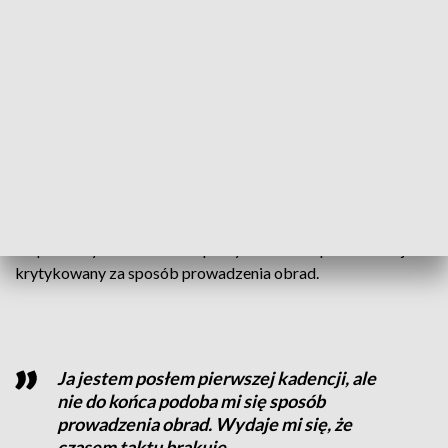
„Fakty” TVN w ogóle jej nie zauważyły To
na prawdę godni następcy Jerzego Urbana
– dodaje premier.
W telewizji TVN nie brakuje jednak materiałów
oślepiających wizerunek nowego marszałka Sejmu – byłego
pracownika TVN-u.
Po pierwszych kilku dniach pracy marszałek przez wielu jest
krytykowany za sposób prowadzenia obrad.
Ja jestem posłem pierwszej kadencji, ale
nie do końca podoba mi się sposób
prowadzenia obrad. Wydaje mi się, że
czasem taktu brakuje