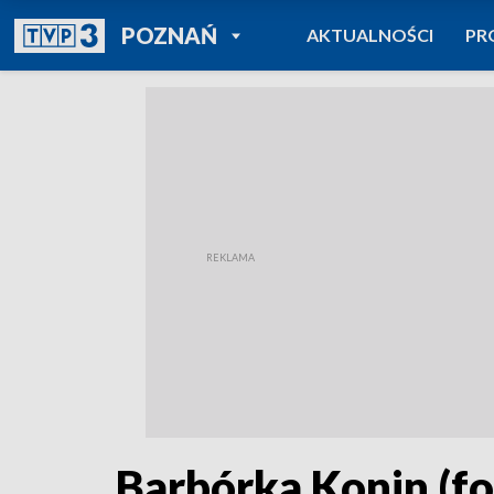
POWRÓT DO
POZNAŃ
AKTUALNOŚCI
PR
TVP REGIONY
Barbórka Konin (fo