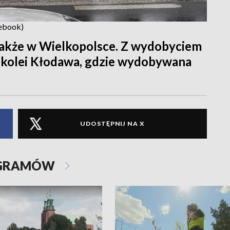
cebook)
akże w Wielkopolsce. Z wydobyciem
z kolei Kłodawa, gdzie wydobywana
UDOSTĘPNIJ NA X
OGRAMÓW