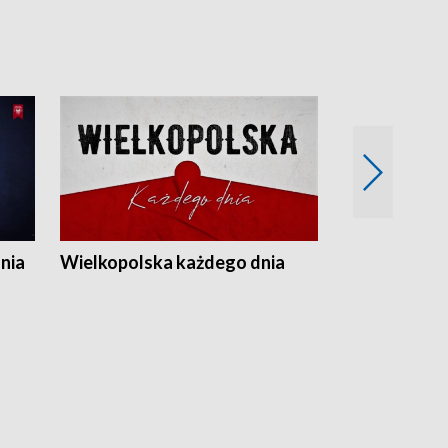
nia
Wielkopolska każdego dnia
Rozmowy z m