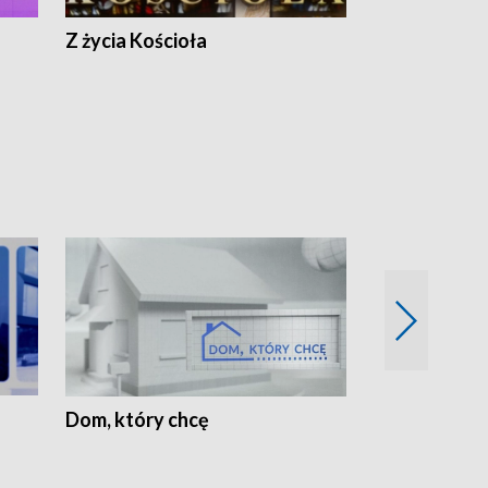
Z życia Kościoła
Jak rozmawia
Dom, który chcę
Biznes Wielk