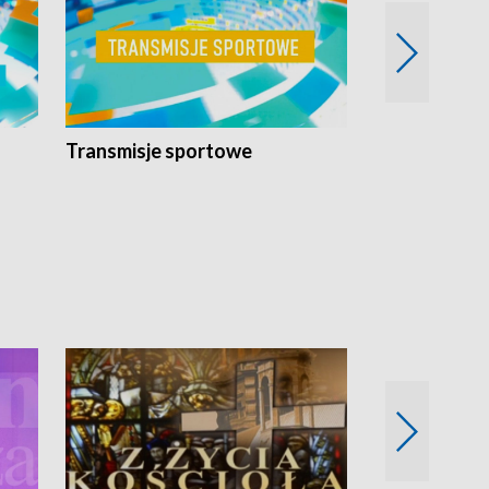
Transmisje sportowe
Reportaże s