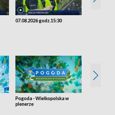
07.08.2026 godz.15:30
06.08.2026 g
Pogoda - Wielkopolska w
Eko prognoza
plenerze