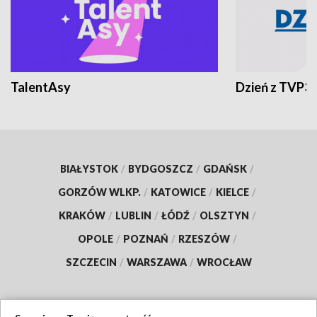
TalentAsy
Dzień z TVP3
BIAŁYSTOK
/
BYDGOSZCZ
/
GDAŃSK
/
GORZÓW WLKP.
/
KATOWICE
/
KIELCE
/
KRAKÓW
/
LUBLIN
/
ŁÓDŹ
/
OLSZTYN
/
OPOLE
/
POZNAŃ
/
RZESZÓW
/
SZCZECIN
/
WARSZAWA
/
WROCŁAW