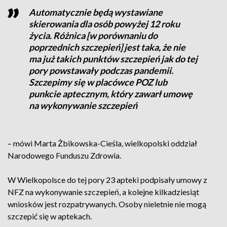
Automatycznie będą wystawiane
skierowania dla osób powyżej 12 roku
życia. Różnica [w porównaniu do
poprzednich szczepień] jest taka, że nie
ma już takich punktów szczepień jak do tej
pory powstawały podczas pandemii.
Szczepimy się w placówce POZ lub
punkcie aptecznym, który zawarł umowę
na wykonywanie szczepień
– mówi Marta Żbikowska-Cieśla, wielkopolski oddział
Narodowego Funduszu Zdrowia.
W Wielkopolsce do tej pory 23 apteki podpisały umowy z
NFZ na wykonywanie szczepień, a kolejne kilkadziesiąt
wniosków jest rozpatrywanych. Osoby nieletnie nie mogą
szczepić się w aptekach.