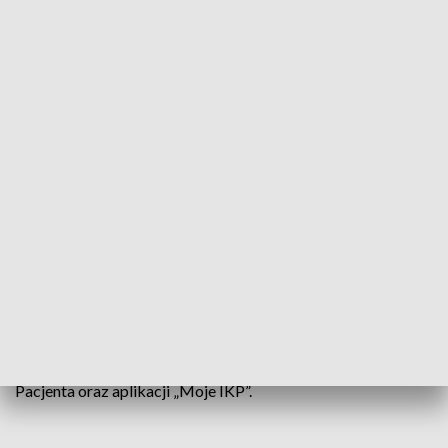
Które ciężko mogą przejść zakażenie
[wirusem] SARS-CoV-2 (…), które mają
osłabioną odporność, które mają wiele
towarzyszących chorób lub które w
przeszłości przechodziło ciężko zakażenie
SARS-CoV-2
– mówi dr Paweł Zmora, Instytut Chemii Bioorganicznej
PAN.
Od środy 6 grudnia dostępna będzie 6 dawka szczepionki
przeciwko COVID-19. Aby ją otrzymać konieczne będzie
skierowanie – można je już znaleźć w Internetowym Koncie
Pacjenta oraz aplikacji „Moje IKP”.