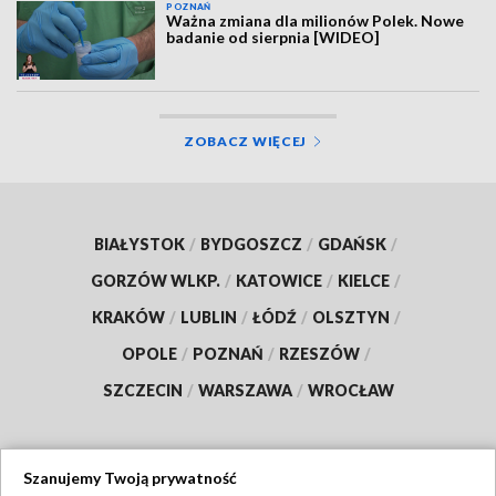
POZNAŃ
Ważna zmiana dla milionów Polek. Nowe
badanie od sierpnia [WIDEO]
ZOBACZ WIĘCEJ
BIAŁYSTOK
/
BYDGOSZCZ
/
GDAŃSK
/
GORZÓW WLKP.
/
KATOWICE
/
KIELCE
/
KRAKÓW
/
LUBLIN
/
ŁÓDŹ
/
OLSZTYN
/
OPOLE
/
POZNAŃ
/
RZESZÓW
/
SZCZECIN
/
WARSZAWA
/
WROCŁAW
Szanujemy Twoją prywatność
Dołącz do nas: