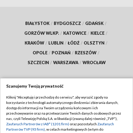
BIAŁYSTOK
/
BYDGOSZCZ
/
GDAŃSK
/
GORZÓW WLKP.
/
KATOWICE
/
KIELCE
/
KRAKÓW
/
LUBLIN
/
ŁÓDŹ
/
OLSZTYN
/
OPOLE
/
POZNAŃ
/
RZESZÓW
/
SZCZECIN
/
WARSZAWA
/
WROCŁAW
Szanujemy Twoją prywatność
Dołącz do nas:
Kliknij "Akceptuję i przechodzę do serwisu", aby wyrazić zgody na
korzystanie z technologii automatycznego śledzenia i zbierania danych,
TVP
dostęp do informacji na Twoim urządzeniu końcowym i ich
Abonament TVP
przechowywanie oraz na przetwarzanie Twoich danych osobowych przez
Regulamin TVP
nas, czyli Telewizję Polską S.A. w likwidacji (zwaną dalej również „TVP”),
Emisja w TVP
Zaufanych Partnerów z IAB* (1201 firm)
oraz pozostałych
Zaufanych
Polityka prywatności
Partnerów TVP (93 firm)
, w celach marketingowych (w tym do
Centrum informacji TVP