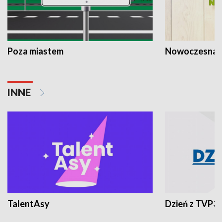
Poza miastem
Nowoczesna 
INNE
TalentAsy
Dzień z TVP3