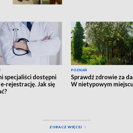
Ń
POZNAŃ
i specjaliści dostępni
Sprawdź zdrowie za d
e-rejestrację. Jak się
W nietypowym miejsc
ać?
ZOBACZ WIĘCEJ