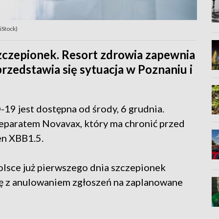
 iStock)
zczepionek. Resort zdrowia zapewnia
przedstawia się sytuacja w Poznaniu i
19 jest dostępna od środy, 6 grudnia.
paratem Novavax, który ma chronić przed
n XBB1.5.
Polsce już pierwszego dnia szczepionek
ię z anulowaniem zgłoszeń na zaplanowane