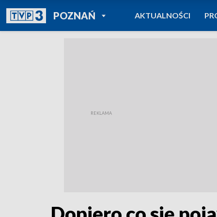
POWRÓT DO
POZNAŃ
AKTUALNOŚCI
PR
TVP REGIONY
Dopiero co się poja