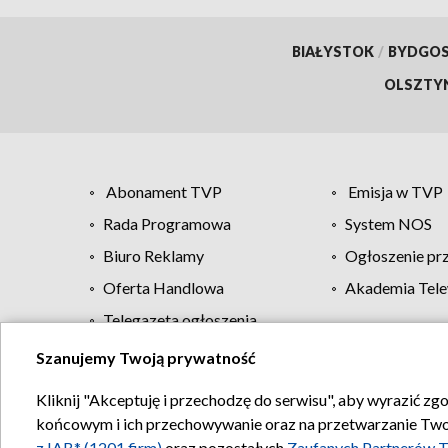
BIAŁYSTOK
/
BYDGO
OLSZTY
Abonament TVP
Emisja w TVP
Rada Programowa
System NOS
Biuro Reklamy
Ogłoszenie pr
Oferta Handlowa
Akademia Tele
Telegazeta ogłoszenia
Szanujemy Twoją prywatność
Regulamin TVP
Kliknij "Akceptuję i przechodzę do serwisu", aby wyrazić zg
końcowym i ich przechowywanie oraz na przetwarzanie Twoich
z IAB* (1201 firm)
oraz pozostałych
Zaufanych Partnerów T