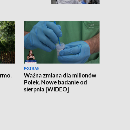
POZNAŃ
armo.
Ważna zmiana dla milionów
u
Polek. Nowe badanie od
sierpnia [WIDEO]