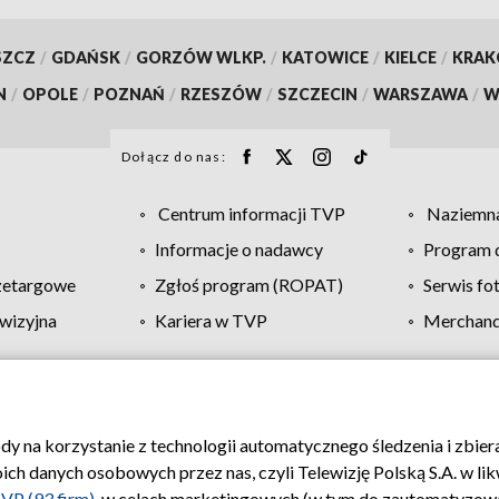
SZCZ
/
GDAŃSK
/
GORZÓW WLKP.
/
KATOWICE
/
KIELCE
/
KRA
N
/
OPOLE
/
POZNAŃ
/
RZESZÓW
/
SZCZECIN
/
WARSZAWA
/
W
Dołącz do nas:
Centrum informacji TVP
Naziemna
Informacje o nadawcy
Program d
zetargowe
Zgłoś program (ROPAT)
Serwis fo
wizyjna
Kariera w TVP
Merchandi
Polityka prywatności
Moje zgody
Pomoc
Biuro re
ody na korzystanie z technologii automatycznego śledzenia i zbie
 danych osobowych przez nas, czyli Telewizję Polską S.A. w likw
VP (93 firm)
, w celach marketingowych (w tym do zautomatyzow