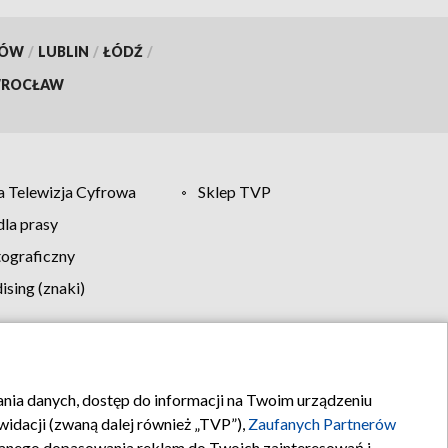
KÓW
/
LUBLIN
/
ŁÓDŹ
/
ROCŁAW
 Telewizja Cyfrowa
Sklep TVP
la prasy
tograficzny
sing (znaki)
klamy
Kontakt
rania danych, dostęp do informacji na Twoim urządzeniu
idacji (zwaną dalej również „TVP”),
Zaufanych Partnerów
anego dopasowania reklam do Twoich zainteresowań i