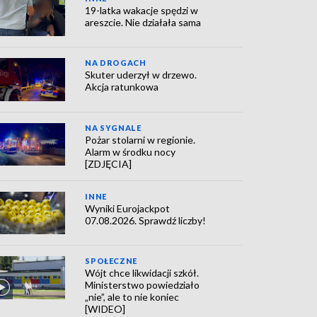
19-latka wakacje spędzi w
areszcie. Nie działała sama
NA DROGACH
Skuter uderzył w drzewo.
Akcja ratunkowa
NA SYGNALE
Pożar stolarni w regionie.
Alarm w środku nocy
[ZDJĘCIA]
INNE
Wyniki Eurojackpot
07.08.2026. Sprawdź liczby!
SPOŁECZNE
Wójt chce likwidacji szkół.
Ministerstwo powiedziało
„nie”, ale to nie koniec
[WIDEO]