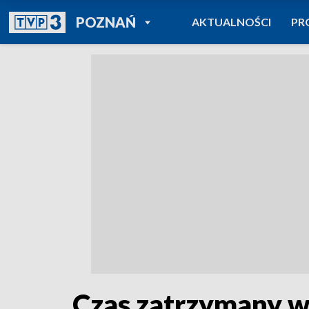
POWRÓT DO
POZNAŃ
AKTUALNOŚCI
PR
TVP REGIONY
Czas zatrzymany w