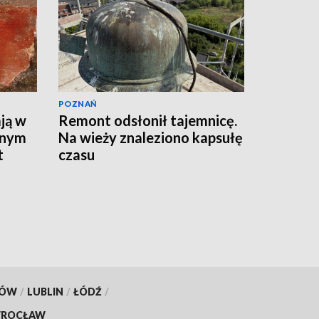
POZNAŃ
ją w
Remont odsłonił tajemnicę.
wnym
Na wieży znaleziono kapsułę
t
czasu
KÓW
/
LUBLIN
/
ŁÓDŹ
/
ROCŁAW