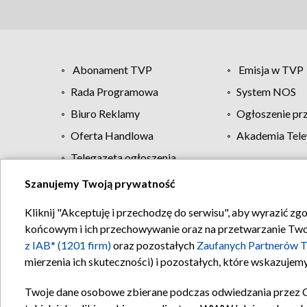
Abonament TVP
Emisja w TVP
Rada Programowa
System NOS
Biuro Reklamy
Ogłoszenie pr
Oferta Handlowa
Akademia Tele
Telegazeta ogłoszenia
Szanujemy Twoją prywatność
Regulamin TVP
Kliknij "Akceptuję i przechodzę do serwisu", aby wyrazić zg
końcowym i ich przechowywanie oraz na przetwarzanie Twoich
z IAB* (1201 firm)
oraz pozostałych
Zaufanych Partnerów T
mierzenia ich skuteczności) i pozostałych, które wskazujemy
Twoje dane osobowe zbierane podczas odwiedzania przez 