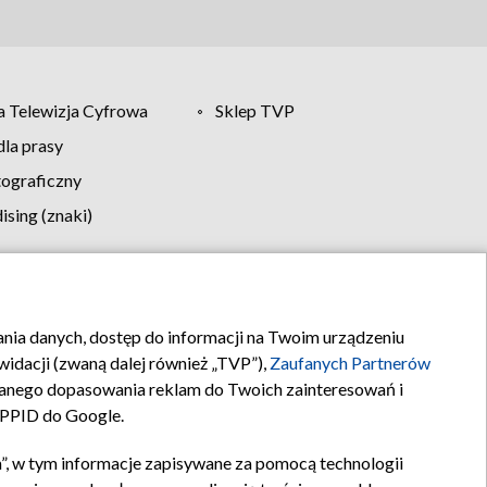
 Telewizja Cyfrowa
Sklep TVP
la prasy
tograficzny
sing (znaki)
klamy
Kontakt
rania danych, dostęp do informacji na Twoim urządzeniu
idacji (zwaną dalej również „TVP”),
Zaufanych Partnerów
anego dopasowania reklam do Twoich zainteresowań i
a PPID do Google.
”, w tym informacje zapisywane za pomocą technologii