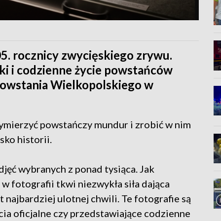
5. rocznicy zwycięskiego zrywu.
ki i codzienne życie powstańców
owstania Wielkopolskiego w
zymierzyć powstańczy mundur i zrobić w nim
ko historii.
jęć wybranych z ponad tysiąca. Jak
w fotografii tkwi niezwykła siła dająca
ajbardziej ulotnej chwili. Te fotografie są
cia oficjalne czy przedstawiające codzienne