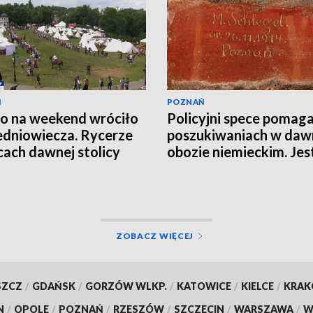
Ń
POZNAŃ
o na weekend wróciło
Policyjni spece pomaga
edniowiecza. Rycerze
poszukiwaniach w da
icach dawnej stolicy
obozie niemieckim. Jes
EO]
wiele do odkrycia
ZOBACZ WIĘCEJ
SZCZ
/
GDAŃSK
/
GORZÓW WLKP.
/
KATOWICE
/
KIELCE
/
KRA
N
/
OPOLE
/
POZNAŃ
/
RZESZÓW
/
SZCZECIN
/
WARSZAWA
/
W