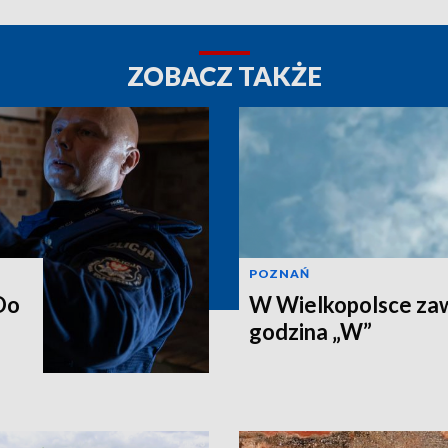
ZOBACZ TAKŻE
POZNAŃ
Do
W Wielkopolsce zaw
godzina „W”