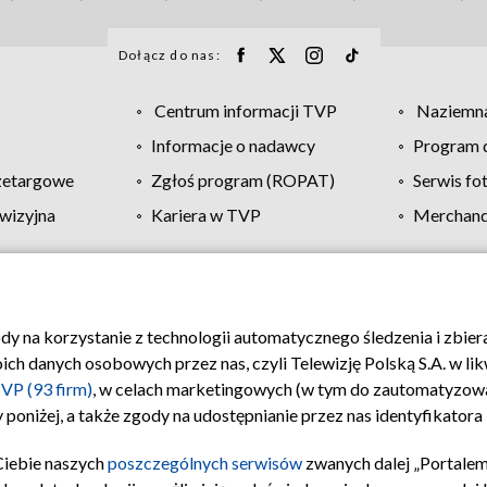
Dołącz do nas:
Centrum informacji TVP
Naziemna
Informacje o nadawcy
Program d
zetargowe
Zgłoś program (ROPAT)
Serwis fo
wizyjna
Kariera w TVP
Merchandi
Polityka prywatności
Moje zgody
Pomoc
Biuro re
ody na korzystanie z technologii automatycznego śledzenia i zbie
 danych osobowych przez nas, czyli Telewizję Polską S.A. w likw
VP (93 firm)
, w celach marketingowych (w tym do zautomatyzow
 poniżej, a także zgody na udostępnianie przez nas identyfikator
Ciebie naszych
poszczególnych serwisów
zwanych dalej „Portalem