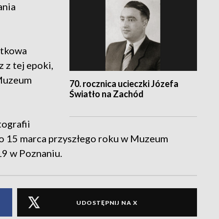
ania
ątkowa
 z tej epoki,
 Muzeum
70. rocznica ucieczki Józefa
Światło na Zachód
ografii
do 15 marca przyszłego roku w Muzeum
9 w Poznaniu.
UDOSTĘPNIJ NA X