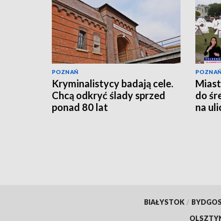
POZNAŃ
POZNA
Kryminalistycy badają cele.
Miast
Chcą odkryć ślady sprzed
do śr
ponad 80 lat
na ul
[WID
BIAŁYSTOK
/
BYDGO
OLSZTY