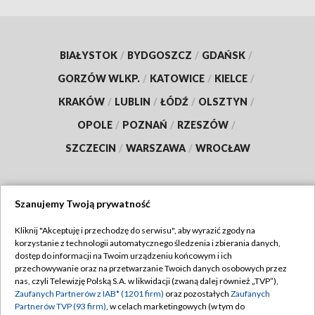
BIAŁYSTOK
/
BYDGOSZCZ
/
GDAŃSK
/
GORZÓW WLKP.
/
KATOWICE
/
KIELCE
/
KRAKÓW
/
LUBLIN
/
ŁÓDŹ
/
OLSZTYN
/
OPOLE
/
POZNAŃ
/
RZESZÓW
/
SZCZECIN
/
WARSZAWA
/
WROCŁAW
Szanujemy Twoją prywatność
Dołącz do nas:
Kliknij "Akceptuję i przechodzę do serwisu", aby wyrazić zgody na
korzystanie z technologii automatycznego śledzenia i zbierania danych,
TVP
dostęp do informacji na Twoim urządzeniu końcowym i ich
Abonament TVP
przechowywanie oraz na przetwarzanie Twoich danych osobowych przez
Regulamin TVP
nas, czyli Telewizję Polską S.A. w likwidacji (zwaną dalej również „TVP”),
Emisja w TVP
Zaufanych Partnerów z IAB* (1201 firm)
oraz pozostałych
Zaufanych
Polityka prywatności
Partnerów TVP (93 firm)
, w celach marketingowych (w tym do
Centrum informacji TVP