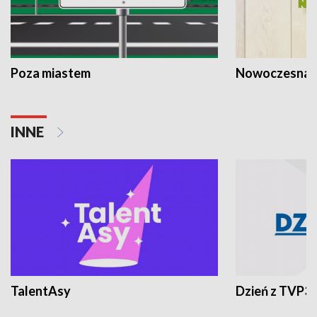
Poza miastem
Nowoczesna 
INNE
TalentAsy
Dzień z TVP3