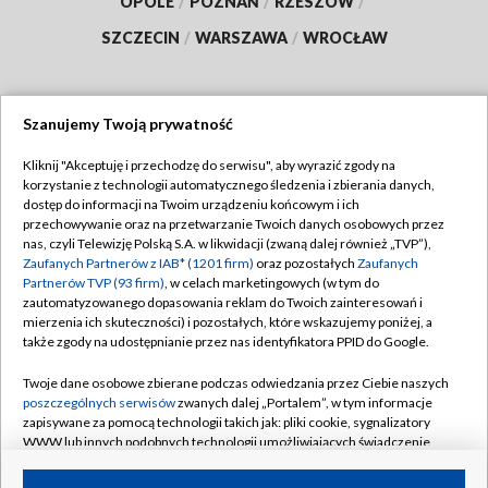
OPOLE
/
POZNAŃ
/
RZESZÓW
/
SZCZECIN
/
WARSZAWA
/
WROCŁAW
Szanujemy Twoją prywatność
Dołącz do nas:
Kliknij "Akceptuję i przechodzę do serwisu", aby wyrazić zgody na
korzystanie z technologii automatycznego śledzenia i zbierania danych,
TVP
dostęp do informacji na Twoim urządzeniu końcowym i ich
Abonament TVP
przechowywanie oraz na przetwarzanie Twoich danych osobowych przez
Regulamin TVP
nas, czyli Telewizję Polską S.A. w likwidacji (zwaną dalej również „TVP”),
Emisja w TVP
Polityka prywatności
Zaufanych Partnerów z IAB* (1201 firm)
oraz pozostałych
Zaufanych
Partnerów TVP (93 firm)
, w celach marketingowych (w tym do
Centrum informacji TVP
Moje zgody
zautomatyzowanego dopasowania reklam do Twoich zainteresowań i
mierzenia ich skuteczności) i pozostałych, które wskazujemy poniżej, a
Naziemna Telewizja Cyfrowa
Pomoc
także zgody na udostępnianie przez nas identyfikatora PPID do Google.
Sklep TVP
Biuro reklamy
Twoje dane osobowe zbierane podczas odwiedzania przez Ciebie naszych
Rada Programowa
Kontakt
poszczególnych serwisów
zwanych dalej „Portalem”, w tym informacje
zapisywane za pomocą technologii takich jak: pliki cookie, sygnalizatory
System NOS
WWW lub innych podobnych technologii umożliwiających świadczenie
dopasowanych i bezpiecznych usług, personalizację treści oraz reklam,
Informacje o nadawcy
Kanały
udostępnianie funkcji mediów społecznościowych oraz analizowanie