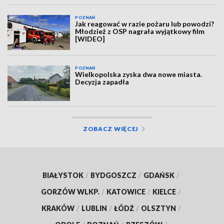
POZNAŃ
Jak reagować w razie pożaru lub powodzi?
Młodzież z OSP nagrała wyjątkowy film
[WIDEO]
POZNAŃ
Wielkopolska zyska dwa nowe miasta.
Decyzja zapadła
ZOBACZ WIĘCEJ
BIAŁYSTOK
/
BYDGOSZCZ
/
GDAŃSK
/
GORZÓW WLKP.
/
KATOWICE
/
KIELCE
/
KRAKÓW
/
LUBLIN
/
ŁÓDŹ
/
OLSZTYN
/