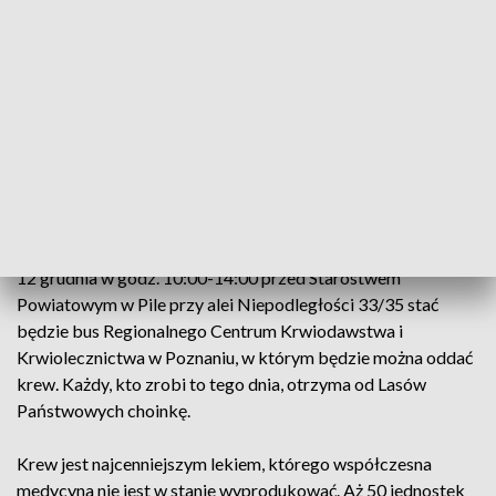
Choinka za krew - Piła (fot. PAP/Artur Reszko, zdj. ilustracyjne)
Wystarczy przyjść i zrobić jedną rzecz.
12 grudnia w godz. 10:00-14:00 przed Starostwem
Powiatowym w Pile przy alei Niepodległości 33/35 stać
będzie bus Regionalnego Centrum Krwiodawstwa i
Krwiolecznictwa w Poznaniu, w którym będzie można oddać
krew. Każdy, kto zrobi to tego dnia, otrzyma od Lasów
Państwowych choinkę.
Krew jest najcenniejszym lekiem, którego współczesna
medycyna nie jest w stanie wyprodukować. Aż 50 jednostek