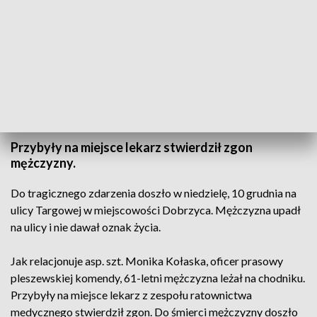
Dobrzyca - 61-latek upadł na chodnik i zmarł (fot. arch.PAP/Marcin Bielecki)
Przybyły na miejsce lekarz stwierdził zgon
mężczyzny.
Do tragicznego zdarzenia doszło w niedzielę, 10 grudnia na
ulicy Targowej w miejscowości Dobrzyca. Mężczyzna upadł
na ulicy i nie dawał oznak życia.
Jak relacjonuje asp. szt. Monika Kołaska, oficer prasowy
pleszewskiej komendy, 61-letni mężczyzna leżał na chodniku.
Przybyły na miejsce lekarz z zespołu ratownictwa
medycznego stwierdził zgon. Do śmierci mężczyzny doszło