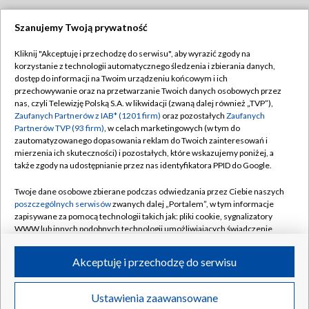
Szanujemy Twoją prywatność
Dołącz do nas:
Kliknij "Akceptuję i przechodzę do serwisu", aby wyrazić zgody na
korzystanie z technologii automatycznego śledzenia i zbierania danych,
TVP
dostęp do informacji na Twoim urządzeniu końcowym i ich
Abonament TVP
przechowywanie oraz na przetwarzanie Twoich danych osobowych przez
Regulamin TVP
nas, czyli Telewizję Polską S.A. w likwidacji (zwaną dalej również „TVP”),
Emisja w TVP
Polityka prywatności
Zaufanych Partnerów z IAB* (1201 firm)
oraz pozostałych
Zaufanych
Partnerów TVP (93 firm)
, w celach marketingowych (w tym do
Centrum informacji TVP
Moje zgody
zautomatyzowanego dopasowania reklam do Twoich zainteresowań i
mierzenia ich skuteczności) i pozostałych, które wskazujemy poniżej, a
Naziemna Telewizja Cyfrowa
Pomoc
także zgody na udostępnianie przez nas identyfikatora PPID do Google.
Sklep TVP
Biuro reklamy
Twoje dane osobowe zbierane podczas odwiedzania przez Ciebie naszych
Rada Programowa
Kontakt
poszczególnych serwisów
zwanych dalej „Portalem”, w tym informacje
zapisywane za pomocą technologii takich jak: pliki cookie, sygnalizatory
System NOS
WWW lub innych podobnych technologii umożliwiających świadczenie
dopasowanych i bezpiecznych usług, personalizację treści oraz reklam,
Informacje o nadawcy
Kanały
udostępnianie funkcji mediów społecznościowych oraz analizowanie
Akceptuję i przechodzę do serwisu
ruchu w Internecie.
Program dla prasy
©2026 Telewizja Polska S.A. w likwidacji
Biuro Reklamy
Twoje dane osobowe zbierane podczas odwiedzania przez Ciebie
Ustawienia zaawansowane
poszczególnych serwisów
na Portalu, takie jak adresy IP, identyfikatory