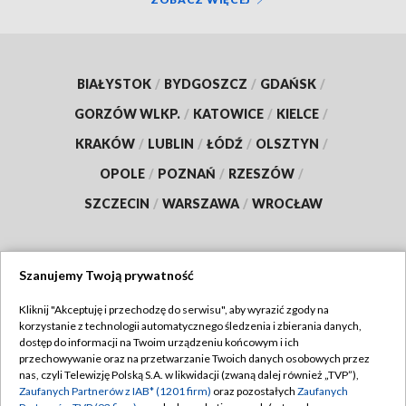
BIAŁYSTOK
/
BYDGOSZCZ
/
GDAŃSK
/
GORZÓW WLKP.
/
KATOWICE
/
KIELCE
/
KRAKÓW
/
LUBLIN
/
ŁÓDŹ
/
OLSZTYN
/
OPOLE
/
POZNAŃ
/
RZESZÓW
/
SZCZECIN
/
WARSZAWA
/
WROCŁAW
Szanujemy Twoją prywatność
Dołącz do nas:
Kliknij "Akceptuję i przechodzę do serwisu", aby wyrazić zgody na
korzystanie z technologii automatycznego śledzenia i zbierania danych,
TVP
dostęp do informacji na Twoim urządzeniu końcowym i ich
Abonament TVP
przechowywanie oraz na przetwarzanie Twoich danych osobowych przez
Regulamin TVP
nas, czyli Telewizję Polską S.A. w likwidacji (zwaną dalej również „TVP”),
Emisja w TVP
Polityka prywatności
Zaufanych Partnerów z IAB* (1201 firm)
oraz pozostałych
Zaufanych