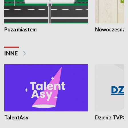
Poza miastem
Nowoczesna 
INNE
TalentAsy
Dzień z TVP3