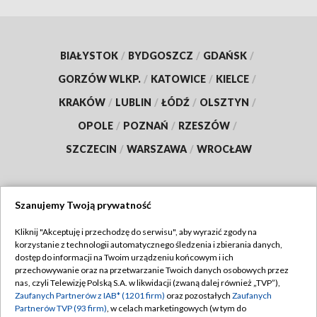
BIAŁYSTOK
/
BYDGOSZCZ
/
GDAŃSK
/
GORZÓW WLKP.
/
KATOWICE
/
KIELCE
/
KRAKÓW
/
LUBLIN
/
ŁÓDŹ
/
OLSZTYN
/
OPOLE
/
POZNAŃ
/
RZESZÓW
/
SZCZECIN
/
WARSZAWA
/
WROCŁAW
Szanujemy Twoją prywatność
Dołącz do nas:
Kliknij "Akceptuję i przechodzę do serwisu", aby wyrazić zgody na
korzystanie z technologii automatycznego śledzenia i zbierania danych,
TVP
dostęp do informacji na Twoim urządzeniu końcowym i ich
Abonament TVP
przechowywanie oraz na przetwarzanie Twoich danych osobowych przez
Regulamin TVP
nas, czyli Telewizję Polską S.A. w likwidacji (zwaną dalej również „TVP”),
Emisja w TVP
Zaufanych Partnerów z IAB* (1201 firm)
oraz pozostałych
Zaufanych
Polityka prywatności
Partnerów TVP (93 firm)
, w celach marketingowych (w tym do
Centrum informacji TVP