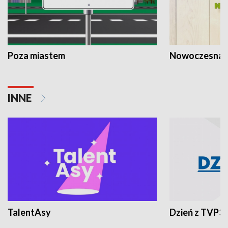
Poza miastem
Nowoczesna 
INNE
TalentAsy
Dzień z TVP3