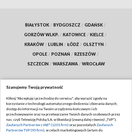
BIAŁYSTOK
/
BYDGOSZCZ
/
GDAŃSK
/
GORZÓW WLKP.
/
KATOWICE
/
KIELCE
/
KRAKÓW
/
LUBLIN
/
ŁÓDŹ
/
OLSZTYN
/
OPOLE
/
POZNAŃ
/
RZESZÓW
/
SZCZECIN
/
WARSZAWA
/
WROCŁAW
Szanujemy Twoją prywatność
Dołącz do nas:
Kliknij "Akceptuję i przechodzę do serwisu", aby wyrazić zgody na
korzystanie z technologii automatycznego śledzenia i zbierania danych,
TVP
dostęp do informacji na Twoim urządzeniu końcowym i ich
Abonament TVP
przechowywanie oraz na przetwarzanie Twoich danych osobowych przez
Regulamin TVP
nas, czyli Telewizję Polską S.A. w likwidacji (zwaną dalej również „TVP”),
Emisja w TVP
Zaufanych Partnerów z IAB* (1201 firm)
oraz pozostałych
Zaufanych
Polityka prywatności
Partnerów TVP (93 firm)
, w celach marketingowych (w tym do