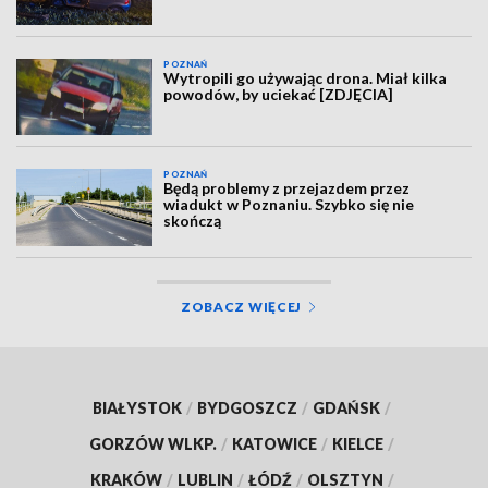
POZNAŃ
Wytropili go używając drona. Miał kilka
powodów, by uciekać [ZDJĘCIA]
POZNAŃ
Będą problemy z przejazdem przez
wiadukt w Poznaniu. Szybko się nie
skończą
ZOBACZ WIĘCEJ
BIAŁYSTOK
/
BYDGOSZCZ
/
GDAŃSK
/
GORZÓW WLKP.
/
KATOWICE
/
KIELCE
/
KRAKÓW
/
LUBLIN
/
ŁÓDŹ
/
OLSZTYN
/