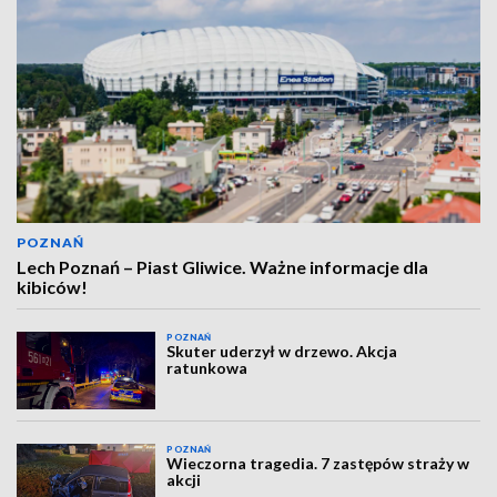
POZNAŃ
Lech Poznań – Piast Gliwice. Ważne informacje dla
kibiców!
POZNAŃ
Skuter uderzył w drzewo. Akcja
ratunkowa
POZNAŃ
Wieczorna tragedia. 7 zastępów straży w
akcji