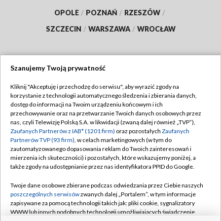
OPOLE
/
POZNAŃ
/
RZESZÓW
/
SZCZECIN
/
WARSZAWA
/
WROCŁAW
Szanujemy Twoją prywatność
Dołącz do nas:
Kliknij "Akceptuję i przechodzę do serwisu", aby wyrazić zgody na
korzystanie z technologii automatycznego śledzenia i zbierania danych,
TVP
dostęp do informacji na Twoim urządzeniu końcowym i ich
Abonament TVP
przechowywanie oraz na przetwarzanie Twoich danych osobowych przez
Regulamin TVP
nas, czyli Telewizję Polską S.A. w likwidacji (zwaną dalej również „TVP”),
Emisja w TVP
Polityka prywatności
Zaufanych Partnerów z IAB* (1201 firm)
oraz pozostałych
Zaufanych
Partnerów TVP (93 firm)
, w celach marketingowych (w tym do
Centrum informacji TVP
Moje zgody
zautomatyzowanego dopasowania reklam do Twoich zainteresowań i
mierzenia ich skuteczności) i pozostałych, które wskazujemy poniżej, a
Naziemna Telewizja Cyfrowa
Pomoc
także zgody na udostępnianie przez nas identyfikatora PPID do Google.
Sklep TVP
Biuro reklamy
Twoje dane osobowe zbierane podczas odwiedzania przez Ciebie naszych
Rada Programowa
Kontakt
poszczególnych serwisów
zwanych dalej „Portalem”, w tym informacje
zapisywane za pomocą technologii takich jak: pliki cookie, sygnalizatory
System NOS
WWW lub innych podobnych technologii umożliwiających świadczenie
dopasowanych i bezpiecznych usług, personalizację treści oraz reklam,