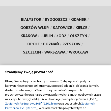
BIAŁYSTOK
/
BYDGOSZCZ
/
GDAŃSK
/
GORZÓW WLKP.
/
KATOWICE
/
KIELCE
/
KRAKÓW
/
LUBLIN
/
ŁÓDŹ
/
OLSZTYN
/
OPOLE
/
POZNAŃ
/
RZESZÓW
/
SZCZECIN
/
WARSZAWA
/
WROCŁAW
Szanujemy Twoją prywatność
Dołącz do nas:
Kliknij "Akceptuję i przechodzę do serwisu", aby wyrazić zgody na
korzystanie z technologii automatycznego śledzenia i zbierania danych,
TVP
dostęp do informacji na Twoim urządzeniu końcowym i ich
Abonament TVP
przechowywanie oraz na przetwarzanie Twoich danych osobowych przez
Regulamin TVP
nas, czyli Telewizję Polską S.A. w likwidacji (zwaną dalej również „TVP”),
Emisja w TVP
Zaufanych Partnerów z IAB* (1201 firm)
oraz pozostałych
Zaufanych
Polityka prywatności
Partnerów TVP (93 firm)
, w celach marketingowych (w tym do
Centrum informacji TVP