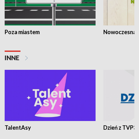
Poza miastem
Nowoczesna 
INNE
TalentAsy
Dzień z TVP3