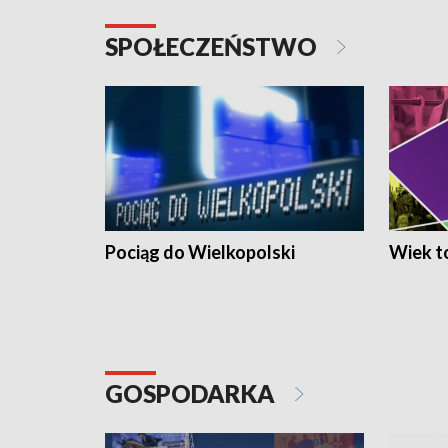
SPOŁECZEŃSTWO
Pociąg do Wielkopolski
Wiek to
GOSPODARKA