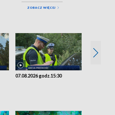
ZOBACZ WIĘCEJ
07.08.2026 godz.15:30
06.08.2026 g