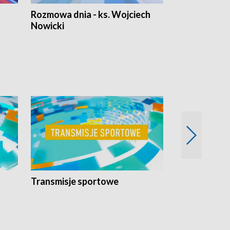
Rozmowa dnia - ks. Wojciech
Euro Fakty
Nowicki
Transmisje sportowe
Reportaże s