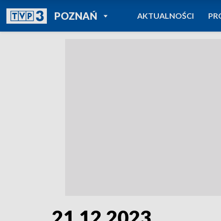
POWRÓT DO
POZNAŃ
AKTUALNOŚCI
PR
TVP REGIONY
21.12.2023