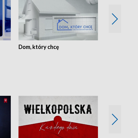
Dom, który chcę
Biznes Wielk