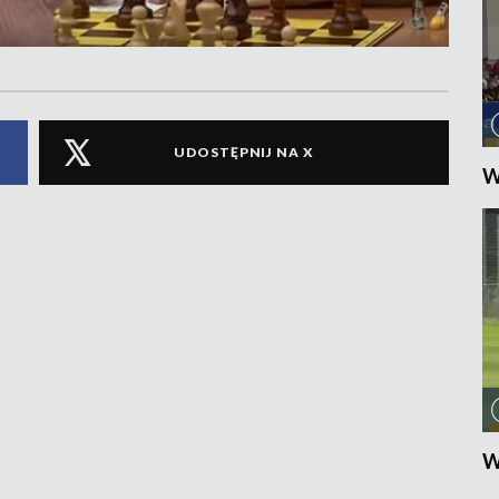
UDOSTĘPNIJ NA X
W
W