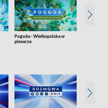
Pogoda - Wielkopolska w
Eko prognoza
plenerze