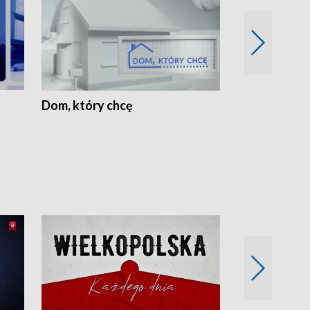
Dom, który chcę
Biznes Wielk