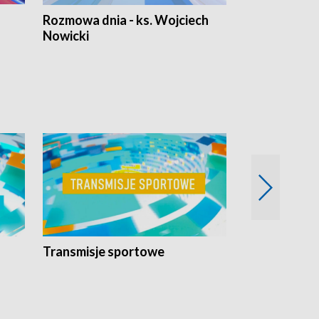
Rozmowa dnia - ks. Wojciech
Euro Fakty
Nowicki
Transmisje sportowe
Reportaże s