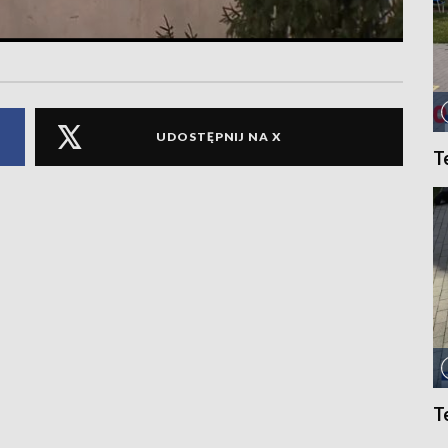
UDOSTĘPNIJ NA X
T
T