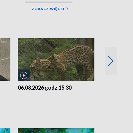
ZOBACZ WIĘCEJ
06.08.2026 godz.15:30
05.08.2026 g