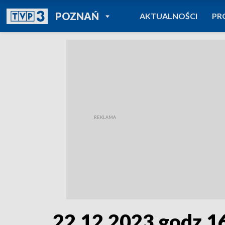
POWRÓT DO
POZNAŃ
AKTUALNOŚCI
PR
TVP REGIONY
22.12.2023 godz.1