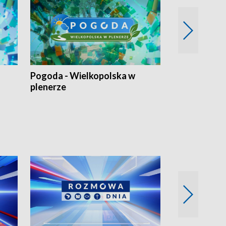
Pogoda - Wielkopolska w
Eko prognoza
plenerze