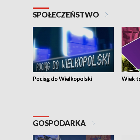
SPOŁECZEŃSTWO
Pociąg do Wielkopolski
Wiek to
GOSPODARKA