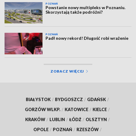
POZNAŃ
Powstanie nowy multipleks w Poznaniu.
Skorzystają także podróżni?
POZNAŃ
Padł nowy rekord! Długość robi wrażenie
ZOBACZ WIĘCEJ
BIAŁYSTOK
/
BYDGOSZCZ
/
GDAŃSK
/
GORZÓW WLKP.
/
KATOWICE
/
KIELCE
/
KRAKÓW
/
LUBLIN
/
ŁÓDŹ
/
OLSZTYN
/
OPOLE
/
POZNAŃ
/
RZESZÓW
/