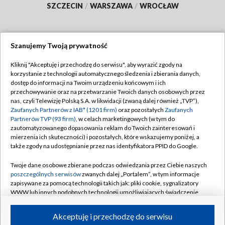
SZCZECIN
/
WARSZAWA
/
WROCŁAW
Szanujemy Twoją prywatność
Dołącz do nas:
Kliknij "Akceptuję i przechodzę do serwisu", aby wyrazić zgody na
korzystanie z technologii automatycznego śledzenia i zbierania danych,
TVP
dostęp do informacji na Twoim urządzeniu końcowym i ich
Abonament TVP
przechowywanie oraz na przetwarzanie Twoich danych osobowych przez
Regulamin TVP
nas, czyli Telewizję Polską S.A. w likwidacji (zwaną dalej również „TVP”),
Emisja w TVP
Polityka prywatności
Zaufanych Partnerów z IAB* (1201 firm)
oraz pozostałych
Zaufanych
Partnerów TVP (93 firm)
, w celach marketingowych (w tym do
Centrum informacji TVP
Moje zgody
zautomatyzowanego dopasowania reklam do Twoich zainteresowań i
mierzenia ich skuteczności) i pozostałych, które wskazujemy poniżej, a
Naziemna Telewizja Cyfrowa
Pomoc
także zgody na udostępnianie przez nas identyfikatora PPID do Google.
Sklep TVP
Biuro reklamy
Twoje dane osobowe zbierane podczas odwiedzania przez Ciebie naszych
Rada Programowa
Kontakt
poszczególnych serwisów
zwanych dalej „Portalem”, w tym informacje
zapisywane za pomocą technologii takich jak: pliki cookie, sygnalizatory
System NOS
WWW lub innych podobnych technologii umożliwiających świadczenie
dopasowanych i bezpiecznych usług, personalizację treści oraz reklam,
Informacje o nadawcy
Kanały
udostępnianie funkcji mediów społecznościowych oraz analizowanie
Akceptuję i przechodzę do serwisu
ruchu w Internecie.
Program dla prasy