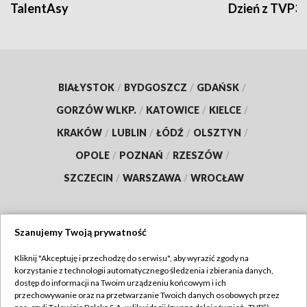
TalentAsy
Dzień z TVP3
BIAŁYSTOK
/
BYDGOSZCZ
/
GDAŃSK
/
GORZÓW WLKP.
/
KATOWICE
/
KIELCE
/
KRAKÓW
/
LUBLIN
/
ŁÓDŹ
/
OLSZTYN
/
OPOLE
/
POZNAŃ
/
RZESZÓW
/
SZCZECIN
/
WARSZAWA
/
WROCŁAW
Szanujemy Twoją prywatność
Dołącz do nas:
Kliknij "Akceptuję i przechodzę do serwisu", aby wyrazić zgody na
korzystanie z technologii automatycznego śledzenia i zbierania danych,
TVP
dostęp do informacji na Twoim urządzeniu końcowym i ich
Abonament TVP
przechowywanie oraz na przetwarzanie Twoich danych osobowych przez
Regulamin TVP