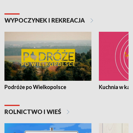
WYPOCZYNEK I REKREACJA
Podróże po Wielkopolsce
Kuchnia w ka
ROLNICTWO I WIEŚ