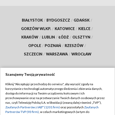
BIAŁYSTOK
/
BYDGOSZCZ
/
GDAŃSK
/
GORZÓW WLKP.
/
KATOWICE
/
KIELCE
/
KRAKÓW
/
LUBLIN
/
ŁÓDŹ
/
OLSZTYN
/
OPOLE
/
POZNAŃ
/
RZESZÓW
/
SZCZECIN
/
WARSZAWA
/
WROCŁAW
Szanujemy Twoją prywatność
Dołącz do nas:
Kliknij "Akceptuję i przechodzę do serwisu", aby wyrazić zgody na
korzystanie z technologii automatycznego śledzenia i zbierania danych,
TVP
dostęp do informacji na Twoim urządzeniu końcowym i ich
Abonament TVP
przechowywanie oraz na przetwarzanie Twoich danych osobowych przez
Regulamin TVP
nas, czyli Telewizję Polską S.A. w likwidacji (zwaną dalej również „TVP”),
Emisja w TVP
Zaufanych Partnerów z IAB* (1201 firm)
oraz pozostałych
Zaufanych
Polityka prywatności
Partnerów TVP (93 firm)
, w celach marketingowych (w tym do
Centrum informacji TVP