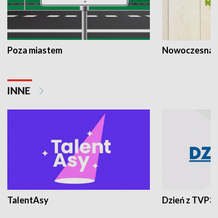
Poza miastem
Nowoczesna 
INNE
TalentAsy
Dzień z TVP3