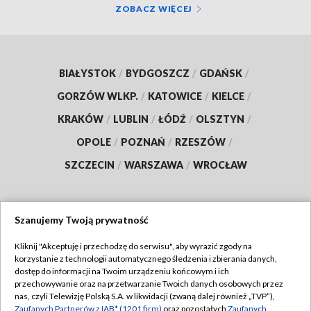
ZOBACZ WIĘCEJ
BIAŁYSTOK
/
BYDGOSZCZ
/
GDAŃSK
/
GORZÓW WLKP.
/
KATOWICE
/
KIELCE
/
KRAKÓW
/
LUBLIN
/
ŁÓDŹ
/
OLSZTYN
/
OPOLE
/
POZNAŃ
/
RZESZÓW
/
SZCZECIN
/
WARSZAWA
/
WROCŁAW
Szanujemy Twoją prywatność
Dołącz do nas:
Kliknij "Akceptuję i przechodzę do serwisu", aby wyrazić zgody na
korzystanie z technologii automatycznego śledzenia i zbierania danych,
TVP
dostęp do informacji na Twoim urządzeniu końcowym i ich
Abonament TVP
przechowywanie oraz na przetwarzanie Twoich danych osobowych przez
Regulamin TVP
nas, czyli Telewizję Polską S.A. w likwidacji (zwaną dalej również „TVP”),
Emisja w TVP
Polityka prywatności
Zaufanych Partnerów z IAB* (1201 firm)
oraz pozostałych
Zaufanych