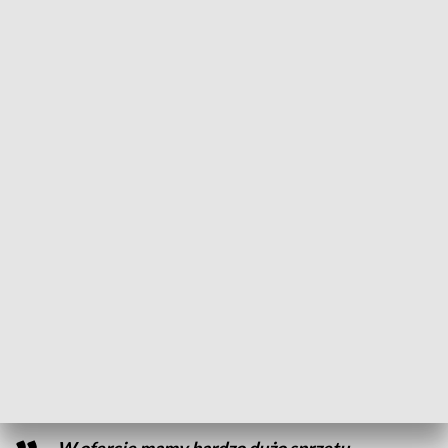
Darmowy sprzęt rehabilitacyjny (fot. PAP/Darek Delmanowicz)
Pierwsza w Złotowie darmowa wypożyczalnia
sprzętu rehabilitacyjnego powstała w odpowiedzi
na zapotrzebowanie mieszkańców.
Stowarzyszenie Malta Służba Medyczna oddział Tarnówka z
siedzibą w Złotowie poinformowało, że 10 stycznia 2024
roku otwarta zostanie bezpłatna wypożyczalnia sprzętu
rehabilitacyjnego.