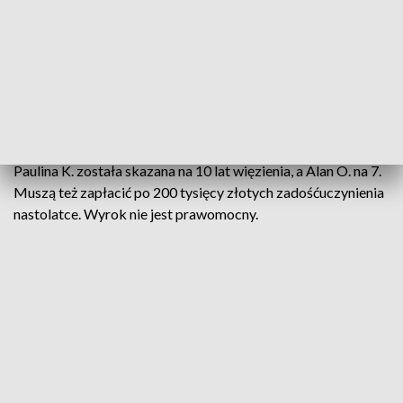
Artykuł będzie aktualizowany.
CZYTAJ TEŻ: Swoim manewrami zwrócił uwagę
przechodnia
AKTUALIZACJA, GODZ. 10:00
Paulina K. została skazana na 10 lat więzienia, a Alan O. na 7.
Muszą też zapłacić po 200 tysięcy złotych zadośćuczynienia
nastolatce. Wyrok nie jest prawomocny.