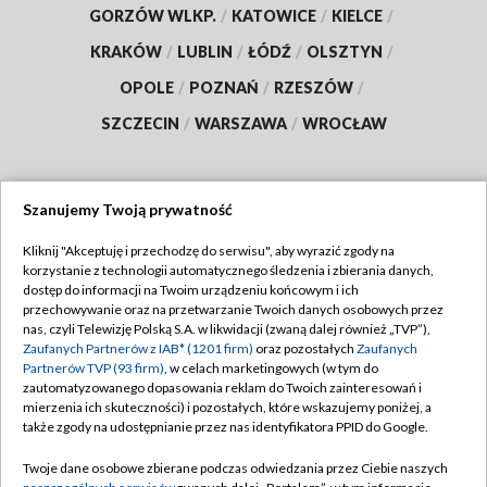
GORZÓW WLKP.
/
KATOWICE
/
KIELCE
/
KRAKÓW
/
LUBLIN
/
ŁÓDŹ
/
OLSZTYN
/
OPOLE
/
POZNAŃ
/
RZESZÓW
/
SZCZECIN
/
WARSZAWA
/
WROCŁAW
Szanujemy Twoją prywatność
Dołącz do nas:
Kliknij "Akceptuję i przechodzę do serwisu", aby wyrazić zgody na
korzystanie z technologii automatycznego śledzenia i zbierania danych,
TVP
dostęp do informacji na Twoim urządzeniu końcowym i ich
Abonament TVP
przechowywanie oraz na przetwarzanie Twoich danych osobowych przez
Regulamin TVP
nas, czyli Telewizję Polską S.A. w likwidacji (zwaną dalej również „TVP”),
Emisja w TVP
Polityka prywatności
Zaufanych Partnerów z IAB* (1201 firm)
oraz pozostałych
Zaufanych
Partnerów TVP (93 firm)
, w celach marketingowych (w tym do
Centrum informacji TVP
Moje zgody
zautomatyzowanego dopasowania reklam do Twoich zainteresowań i
mierzenia ich skuteczności) i pozostałych, które wskazujemy poniżej, a
Naziemna Telewizja Cyfrowa
Pomoc
także zgody na udostępnianie przez nas identyfikatora PPID do Google.
Sklep TVP
Biuro reklamy
Twoje dane osobowe zbierane podczas odwiedzania przez Ciebie naszych
Rada Programowa