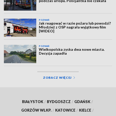
podczas urlopu. Policjantka nie czekała
POZNAŃ
Jak reagować w razie pożaru lub powodzi?
Młodzież z OSP nagrała wyjątkowy film
[WIDEO]
POZNAŃ
Wielkopolska zyska dwa nowe miasta.
Decyzja zapadła
ZOBACZ WIĘCEJ
BIAŁYSTOK
/
BYDGOSZCZ
/
GDAŃSK
/
GORZÓW WLKP.
/
KATOWICE
/
KIELCE
/