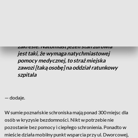
Trafiają tu ludzie, którzy są przywożeni
przez straż miejską. Gdzieś z pustostanu, z
koczowisk. Jeżeli sytuacja jest do
[opanowania] przez opiekunów, to
staramy się [to] robić we własnym
zakresie. Natomiast jeżeli stan zdrowia
jest taki, że wymaga natychmiastowej
pomocy medycznej, to straż miejska
zawozi [taką osobę] na oddział ratunkowy
szpitala
— dodaje.
W sumie poznańskie schroniska mają ponad 300 miejsc dla
osób w kryzysie bezdomności. Nikt w potrzebie nie
pozostanie bez pomocy i ciepłego schronienia. Ponadto w
mieście działa mobilny punkt wsparcia przy ul. Dworcowej,