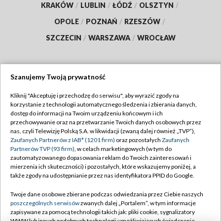
KRAKÓW
/
LUBLIN
/
ŁÓDŹ
/
OLSZTYN
/
OPOLE
/
POZNAŃ
/
RZESZÓW
/
SZCZECIN
/
WARSZAWA
/
WROCŁAW
Szanujemy Twoją prywatność
Dołącz do nas:
Kliknij "Akceptuję i przechodzę do serwisu", aby wyrazić zgody na
korzystanie z technologii automatycznego śledzenia i zbierania danych,
TVP
dostęp do informacji na Twoim urządzeniu końcowym i ich
Abonament TVP
przechowywanie oraz na przetwarzanie Twoich danych osobowych przez
Regulamin TVP
nas, czyli Telewizję Polską S.A. w likwidacji (zwaną dalej również „TVP”),
Emisja w TVP
Polityka prywatności
Zaufanych Partnerów z IAB* (1201 firm)
oraz pozostałych
Zaufanych
Partnerów TVP (93 firm)
, w celach marketingowych (w tym do
Centrum informacji TVP
Moje zgody
zautomatyzowanego dopasowania reklam do Twoich zainteresowań i
mierzenia ich skuteczności) i pozostałych, które wskazujemy poniżej, a
Naziemna Telewizja Cyfrowa
Pomoc
także zgody na udostępnianie przez nas identyfikatora PPID do Google.
Sklep TVP
Biuro reklamy
Twoje dane osobowe zbierane podczas odwiedzania przez Ciebie naszych
Rada Programowa
Kontakt
poszczególnych serwisów
zwanych dalej „Portalem”, w tym informacje
zapisywane za pomocą technologii takich jak: pliki cookie, sygnalizatory
System NOS
WWW lub innych podobnych technologii umożliwiających świadczenie