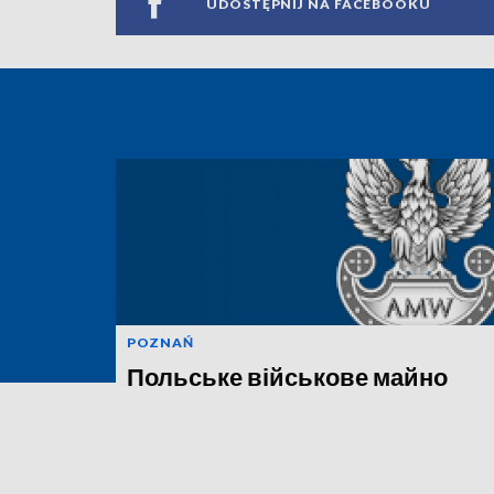
UDOSTĘPNIJ NA FACEBOOKU
POZNAŃ
Польське військове майно