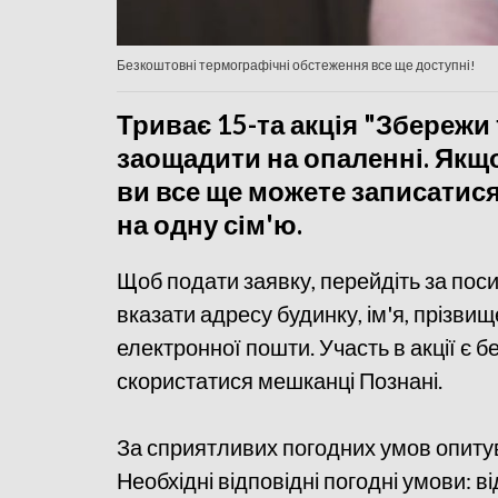
Безкоштовні термографічні обстеження все ще доступні!
Триває 15-та акція "Збережи 
заощадити на опаленні. Якщо 
ви все ще можете записатис
на одну сім'ю.
Щоб подати заявку, перейдіть за по
вказати адресу будинку, ім'я, прізви
електронної пошти. Участь в акції є 
скористатися мешканці Познані.
За сприятливих погодних умов опитув
Необхідні відповідні погодні умови: ві