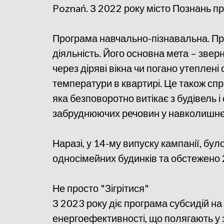
Poznań. З 2022 року місто Познань пр
Програма навчально-пізнавальна. Про
діяльність. Його основна мета – зверн
через діряві вікна чи погано утеплен
температури в квартирі. Це також сп
яка безповоротно витікає з будівель 
забруднюючих речовин у навколишн
Наразі, у 14-му випуску кампанії, бу
односімейних будинків та обстежено 
Не просто "Зігрітися"
З 2023 року діє програма субсидій н
енергоефективності, що полягають у з