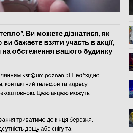
тепло". Ви можете дізнатися, як
ви бажаєте взяти участь в акції,
я на обстеження вашого будинку
силанням ksr@um.poznan.pl Необхідно
ще, контактний телефон та адресу
безкоштовною. Цією акцією можуть
ання триватиме до кінця березня.
дсутність дощу або снігу та