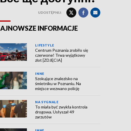
UDOSTĘPNIJ:
AJNOWSZE INFORMACJE
LIFESTYLE
Centrum Poznania zrobiło się
czerwone! Trwa wyjątkowy
zlot [ZDJĘCIA]
INNE
Szokujące znalezisko na
śmietniku w Poznaniu. Na
miejsce wezwano policję
NA SYGNALE
To miała być zwykła kontrola
drogowa. Usłyszał 49
zarzutów
INNE