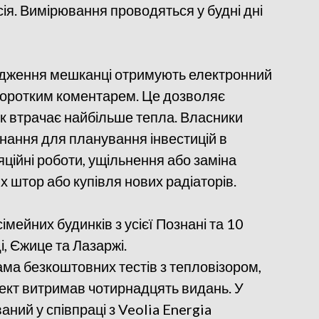
ія. Вимірювання проводяться у будні дні
ідження мешканці отримують електронний
 коротким коментарем. Це дозволяє
к втрачає найбільше тепла. Власники
знання для планування інвестицій в
ляційні роботи, ущільнення або заміна
х штор або купівля нових радіаторів.
мейних будинків з усієї Познані та 10
ді, Єжице та Лазаржі.
ама безкоштовних тестів з тепловізором,
кт витримав чотирнадцять видань. У
аний у співпраці з Veolia Energia