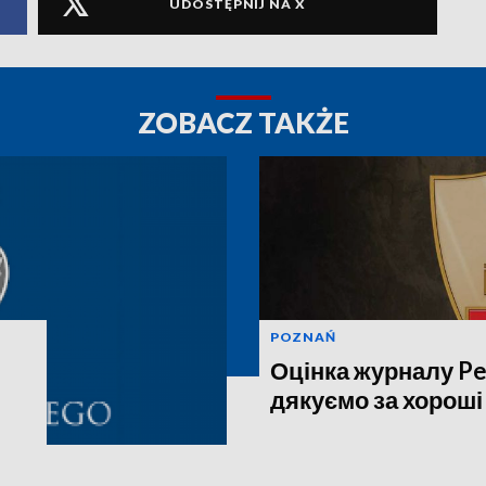
UDOSTĘPNIJ NA X
ZOBACZ TAKŻE
POZNAŃ
Оцінка журналу Pe
дякуємо за хороші