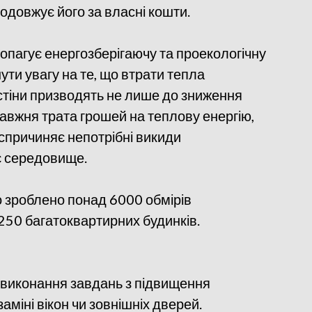
одовжує його за власні кошти.
пагує енергозберігаючу та проекологічну
ути увагу на те, що втрати тепла
і стіни призводять не лише до зниження
равжня трата грошей на теплову енергію,
і спричиняє непотрібні викиди
є середовище.
ло зроблено понад 6000 обмірів
250 багатоквартирних будинків.
а виконання завдань з підвищення
аміні вікон чи зовнішніх дверей.