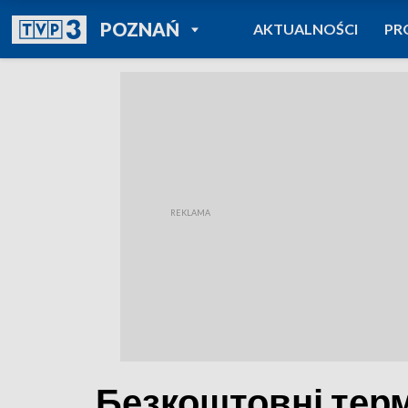
POWRÓT DO
POZNAŃ
AKTUALNOŚCI
PR
TVP REGIONY
Безкоштовні терм