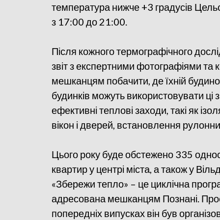
температура нижче +3 градусів Цельс
з 17:00 до 21:00.
Після кожного термографічного досл
звіт з експертними фотографіями та
мешканцям побачити, де їхній будино
будинків можуть використовувати ці 
ефективні теплові заходи, такі як ізо
вікон і дверей, встановлення рулонни
Цього року буде обстежено 335 односі
квартир у центрі міста, а також у Віль
«Збережи тепло» – це циклічна прогр
адресована мешканцям Познані. Прое
попередніх випусках він був організов