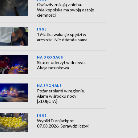
Gwiazdy znikają z nieba.
Wielkopolska ma swoją ostoję
ciemności
INNE
19-latka wakacje spędzi w
areszcie. Nie działała sama
NA DROGACH
Skuter uderzył w drzewo.
Akcja ratunkowa
NA SYGNALE
Pożar stolarni w regionie.
Alarm w środku nocy
[ZDJĘCIA]
INNE
Wyniki Eurojackpot
07.08.2026. Sprawdź liczby!