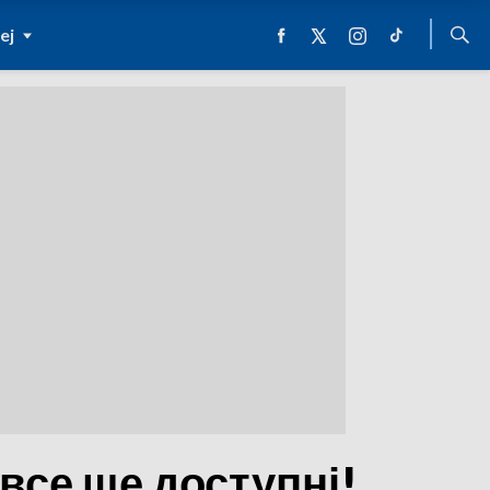
ej
все ще доступні!