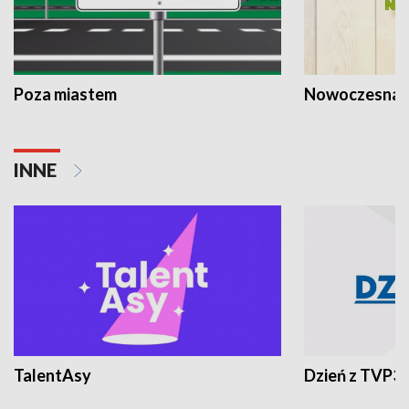
Poza miastem
Nowoczesna 
INNE
TalentAsy
Dzień z TVP3