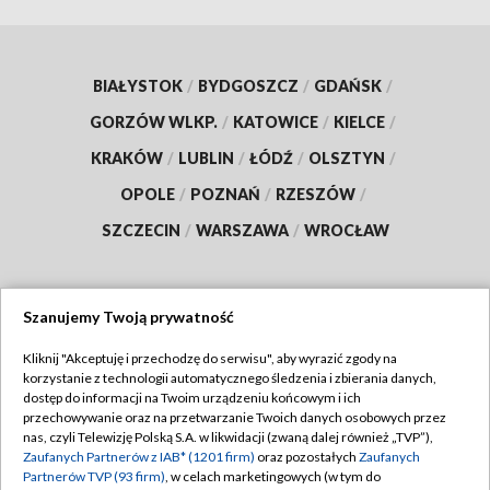
BIAŁYSTOK
/
BYDGOSZCZ
/
GDAŃSK
/
GORZÓW WLKP.
/
KATOWICE
/
KIELCE
/
KRAKÓW
/
LUBLIN
/
ŁÓDŹ
/
OLSZTYN
/
OPOLE
/
POZNAŃ
/
RZESZÓW
/
SZCZECIN
/
WARSZAWA
/
WROCŁAW
Szanujemy Twoją prywatność
Dołącz do nas:
Kliknij "Akceptuję i przechodzę do serwisu", aby wyrazić zgody na
korzystanie z technologii automatycznego śledzenia i zbierania danych,
TVP
dostęp do informacji na Twoim urządzeniu końcowym i ich
Abonament TVP
przechowywanie oraz na przetwarzanie Twoich danych osobowych przez
Regulamin TVP
nas, czyli Telewizję Polską S.A. w likwidacji (zwaną dalej również „TVP”),
Emisja w TVP
Zaufanych Partnerów z IAB* (1201 firm)
oraz pozostałych
Zaufanych
Polityka prywatności
Partnerów TVP (93 firm)
, w celach marketingowych (w tym do
Centrum informacji TVP