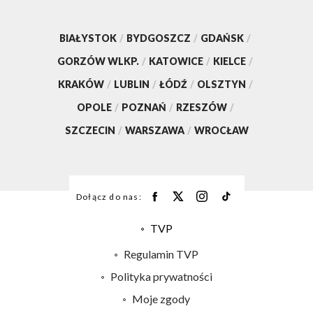
BIAŁYSTOK
/
BYDGOSZCZ
/
GDAŃSK
/
GORZÓW WLKP.
/
KATOWICE
/
KIELCE
/
KRAKÓW
/
LUBLIN
/
ŁÓDŹ
/
OLSZTYN
/
OPOLE
/
POZNAŃ
/
RZESZÓW
/
SZCZECIN
/
WARSZAWA
/
WROCŁAW
Dołącz do nas:
TVP
Abonament TVP
Regulamin TVP
Emisja w TVP
Polityka prywatności
Centrum informacji TVP
Moje zgody