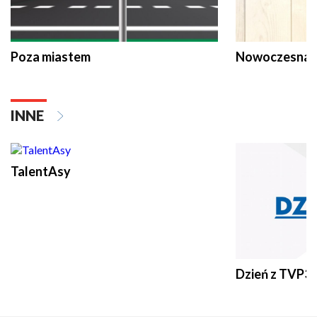
Poza miastem
Nowoczesna 
INNE
TalentAsy
Dzień z TVP3