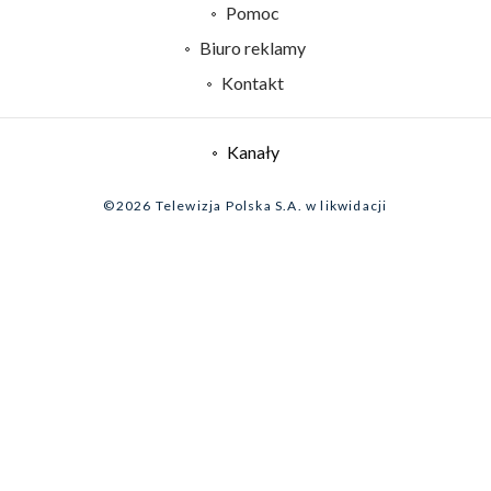
Naziemna Telewizja Cyfrowa
Pomoc
Sklep TVP
Biuro reklamy
Rada Programowa
Kontakt
System NOS
Informacje o nadawcy
Kanały
Program dla prasy
©2026 Telewizja Polska S.A. w likwidacji
Biuro Reklamy
Ogłoszenie przetargowe
Zgłoś program (ROPAT)
Serwis fotograficzny
Oferta Handlowa
Akademia Telewizyjna
Kariera w TVP
Merchandising (znaki)