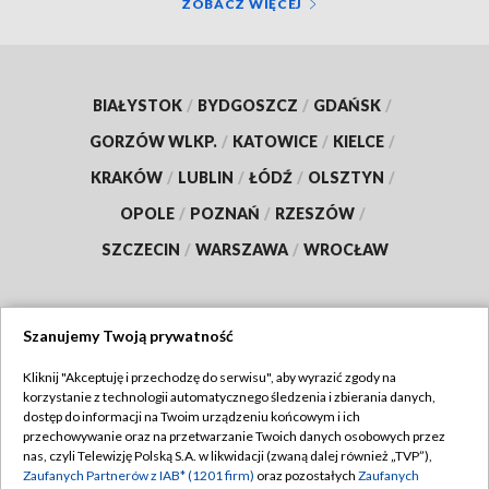
ZOBACZ WIĘCEJ
BIAŁYSTOK
/
BYDGOSZCZ
/
GDAŃSK
/
GORZÓW WLKP.
/
KATOWICE
/
KIELCE
/
KRAKÓW
/
LUBLIN
/
ŁÓDŹ
/
OLSZTYN
/
OPOLE
/
POZNAŃ
/
RZESZÓW
/
SZCZECIN
/
WARSZAWA
/
WROCŁAW
Szanujemy Twoją prywatność
Dołącz do nas:
Kliknij "Akceptuję i przechodzę do serwisu", aby wyrazić zgody na
korzystanie z technologii automatycznego śledzenia i zbierania danych,
TVP
dostęp do informacji na Twoim urządzeniu końcowym i ich
Abonament TVP
przechowywanie oraz na przetwarzanie Twoich danych osobowych przez
Regulamin TVP
nas, czyli Telewizję Polską S.A. w likwidacji (zwaną dalej również „TVP”),
Emisja w TVP
Polityka prywatności
Zaufanych Partnerów z IAB* (1201 firm)
oraz pozostałych
Zaufanych