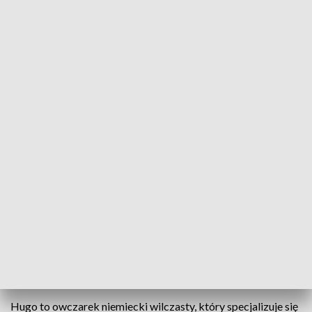
Chmura i Hugo - nowe psy w pilskiej policji/Piła (fot. sierż. szt. Wojciech Zeszot)
Hugo i Chmura są specjalistami w dziedzinie
poszukiwania osób zaginionych, sprawców
przestępstw oraz wyszukiwania narkotyków.
Do pilskiej policji dołączyły dwa owczarki. Wcześniej
czworonogi wspólnie ze swoimi opiekunami szkoliły się
przez kilka miesięcy w Zakładzie Kynologii Policyjnej w
Sułkowicach.
Hugo to owczarek niemiecki wilczasty, który specjalizuje się