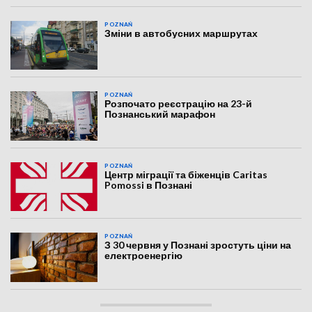
POZNAŃ
Зміни в автобусних маршрутах
POZNAŃ
Розпочато реєстрацію на 23-й
Познанський марафон
POZNAŃ
Центр міграції та біженців Caritas
Pomossi в Познані
POZNAŃ
З 30 червня у Познані зростуть ціни на
електроенергію