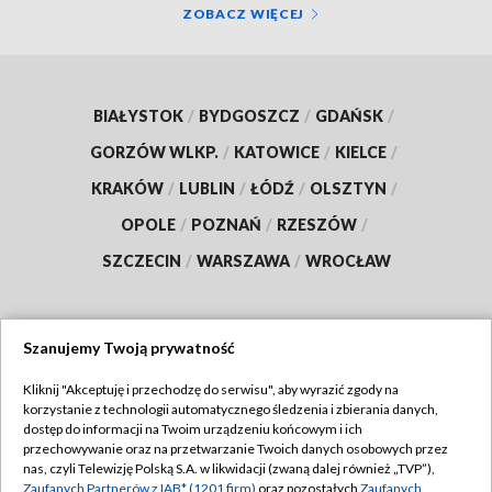
ZOBACZ WIĘCEJ
BIAŁYSTOK
/
BYDGOSZCZ
/
GDAŃSK
/
GORZÓW WLKP.
/
KATOWICE
/
KIELCE
/
KRAKÓW
/
LUBLIN
/
ŁÓDŹ
/
OLSZTYN
/
OPOLE
/
POZNAŃ
/
RZESZÓW
/
SZCZECIN
/
WARSZAWA
/
WROCŁAW
Szanujemy Twoją prywatność
Dołącz do nas:
Kliknij "Akceptuję i przechodzę do serwisu", aby wyrazić zgody na
korzystanie z technologii automatycznego śledzenia i zbierania danych,
TVP
dostęp do informacji na Twoim urządzeniu końcowym i ich
Abonament TVP
przechowywanie oraz na przetwarzanie Twoich danych osobowych przez
Regulamin TVP
nas, czyli Telewizję Polską S.A. w likwidacji (zwaną dalej również „TVP”),
Emisja w TVP
Polityka prywatności
Zaufanych Partnerów z IAB* (1201 firm)
oraz pozostałych
Zaufanych