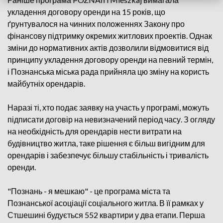
укладення договору оренди на 15 років, що
ґрунтувалося на чинних положеннях Закону про
фінансову підтримку окремих житлових проектів. Однак
зміни до нормативних актів дозволили відмовитися від
принципу укладення договору оренди на певний термін,
і Познанська міська рада прийняла цю зміну на користь
майбутніх орендарів.
Наразі ті, хто подає заявку на участь у програмі, можуть
підписати договір на невизначений період часу. З огляду
на необхідність для орендарів нести витрати на
будівництво житла, таке рішення є більш вигідним для
орендарів і забезпечує більшу стабільність і тривалість
оренди.
"Познань - я мешкаю" - це програма міста та
Познанської асоціації соціального житла. В її рамках у
Стшешині будується 552 квартири у два етапи. Перша