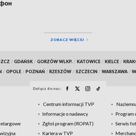
фон
ZOBACZ WIĘCEJ
SZCZ
/
GDAŃSK
/
GORZÓW WLKP.
/
KATOWICE
/
KIELCE
/
KRA
N
/
OPOLE
/
POZNAŃ
/
RZESZÓW
/
SZCZECIN
/
WARSZAWA
/
W
Dołącz do nas:
Centrum informacji TVP
Naziemna
Informacje o nadawcy
Program d
zetargowe
Zgłoś program (ROPAT)
Serwis fo
wizyjna
Kariera w TVP
Merchandi