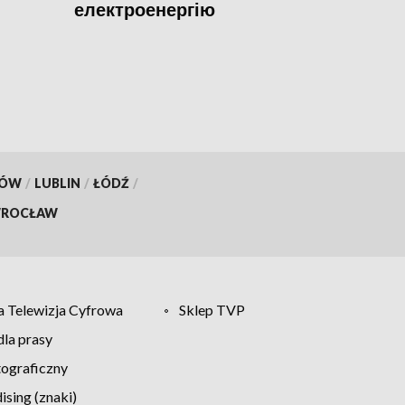
електроенергію
KÓW
/
LUBLIN
/
ŁÓDŹ
/
ROCŁAW
 Telewizja Cyfrowa
Sklep TVP
la prasy
tograficzny
sing (znaki)