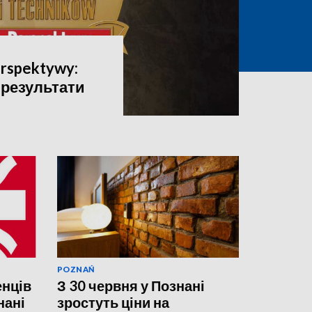
rspektywy:
 результати
POZNAŃ
енців
З 30 червня у Познані
нані
зростуть ціни на