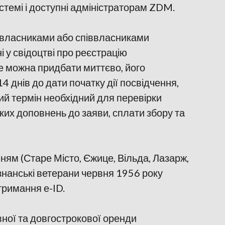
стемі і доступні адміністраторам ZDM.
 є власниками або співвласниками
ні у свідоцтві про реєстрацію
е можна придбати миттєво, його
 днів до дати початку дії посвідчення,
ий термін необхідний для перевірки
ких доповнень до заяви, сплати збору та
ям (Старе Місто, Єжице, Вільда, Лазарж,
ознанські ветерани червня 1956 року
тримання е-ID.
вної та довгострокової оренди