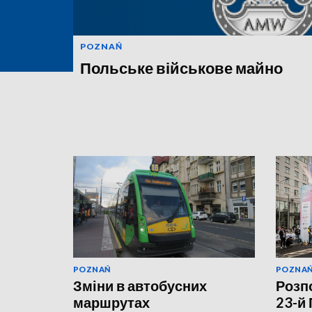
POZNAŃ
Польське військове майно
POZNAŃ
POZNA
Зміни в автобусних
Розп
маршрутах
23-й