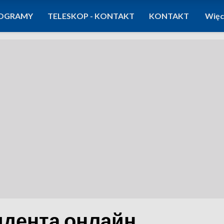
OGRAMY
TELESKOP - KONTAKT
KONTAKT
Więc
идента онлайн