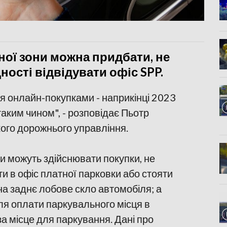
ної зони можна придбати, не
ності відвідувати офіс SPP.
я онлайн-покупками - наприкінці 2023
аким чином", - розповідає Пьотр
кого дорожнього управління.
ни можуть здійснювати покупки, не
ти в офіс платної парковки або стояти
 на заднє лобове скло автомобіля; а
ля оплати паркувального місця в
за місце для паркування. Дані про