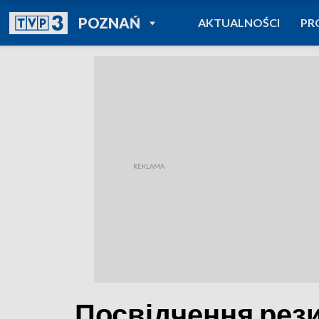
POWRÓT DO
POZNAŃ
AKTUALNOŚCI
PR
TVP REGIONY
Посвідчення рез