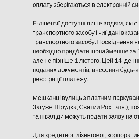
оплату зберігаються в електронній си
Е-ліцензії доступні лише водіям, які
транспортного засобу і чиї дані вказа
транспортного засобу. Посвідчення н
необхідно придбати щонайменше за 14
але не пізніше 1 лютого. Цей 14-денн
поданих документів, внесення будь-я
реєстрації платежу.
Мешканці вулиць з платним паркуванн
Загуже, Шрудка, Святий Рох та ін.), п
та інваліди можуть подати заяву на о
Для кредитної, лізингової, корпорати