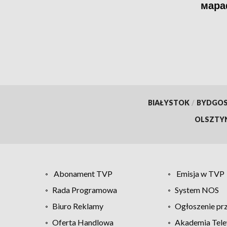
мара
BIAŁYSTOK
/
BYDGO
OLSZTY
Abonament TVP
Emisja w TVP
Rada Programowa
System NOS
Biuro Reklamy
Ogłoszenie pr
Oferta Handlowa
Akademia Tele