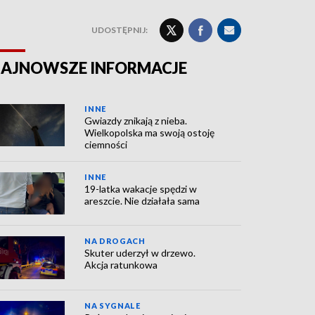
UDOSTĘPNIJ:
AJNOWSZE INFORMACJE
INNE
Gwiazdy znikają z nieba.
Wielkopolska ma swoją ostoję
ciemności
INNE
19-latka wakacje spędzi w
areszcie. Nie działała sama
NA DROGACH
Skuter uderzył w drzewo.
Akcja ratunkowa
NA SYGNALE