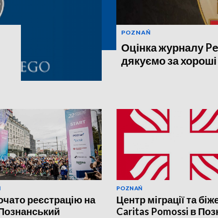
POZNAŃ
Оцінка журналу Pe
дякуємо за хороші
Ń
POZNAŃ
очато реєстрацію на
Центр міграції та біж
 Познанський
Caritas Pomossi в Поз