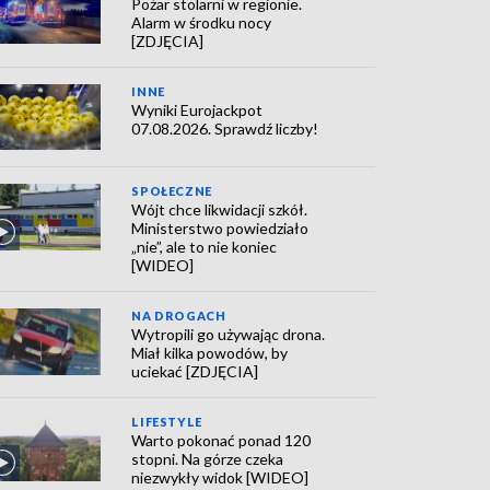
Pożar stolarni w regionie.
Alarm w środku nocy
[ZDJĘCIA]
INNE
Wyniki Eurojackpot
07.08.2026. Sprawdź liczby!
SPOŁECZNE
Wójt chce likwidacji szkół.
Ministerstwo powiedziało
„nie”, ale to nie koniec
[WIDEO]
NA DROGACH
Wytropili go używając drona.
Miał kilka powodów, by
uciekać [ZDJĘCIA]
LIFESTYLE
Warto pokonać ponad 120
stopni. Na górze czeka
niezwykły widok [WIDEO]