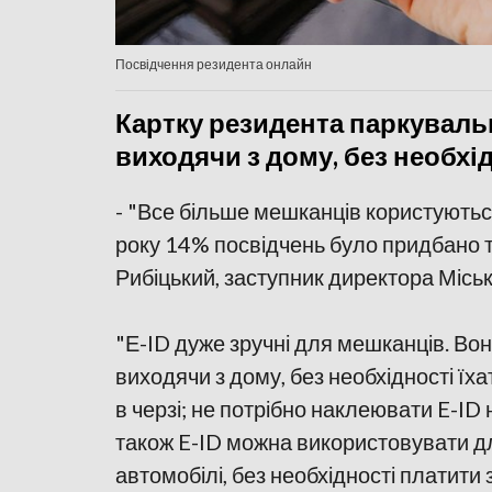
Посвідчення резидента онлайн
Картку резидента паркуваль
виходячи з дому, без необхід
- "Все більше мешканців користуютьс
року 14% посвідчень було придбано т
Рибіцький, заступник директора Місь
"Е-ID дуже зручні для мешканців. Во
виходячи з дому, без необхідності їха
в черзі; не потрібно наклеювати E-ID
також E-ID можна використовувати д
автомобілі, без необхідності платити 