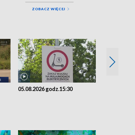
ZOBACZ WIĘCEJ
05.08.2026 godz.15:30
04.08.2026 g