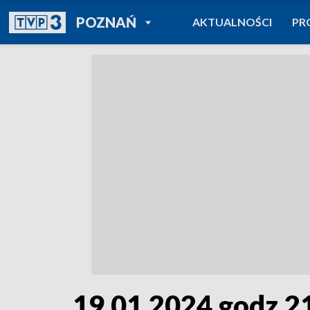
POWRÓT DO
POZNAŃ
AKTUALNOŚCI
PR
TVP REGIONY
19.01.2024 godz.2