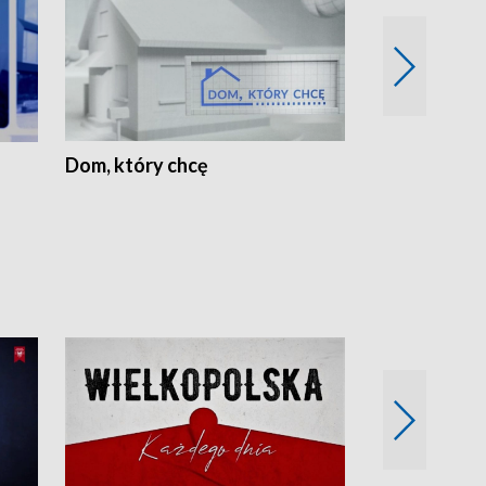
Dom, który chcę
Biznes Wielk