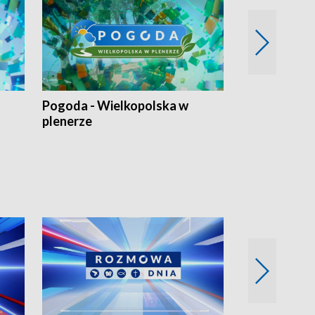
Pogoda - Wielkopolska w
Eko prognoza
plenerze