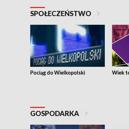
SPOŁECZEŃSTWO
Pociąg do Wielkopolski
Wiek to
GOSPODARKA