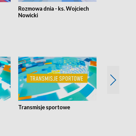
Rozmowa dnia - ks. Wojciech
Euro Fakty
Nowicki
Transmisje sportowe
Reportaże s