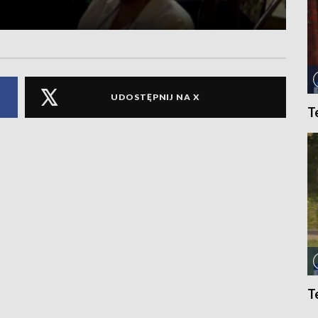
UDOSTĘPNIJ NA X
T
T