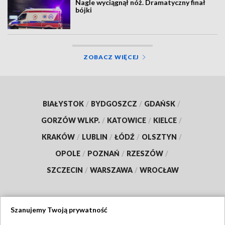
Nagle wyciągnął nóż. Dramatyczny finał
bójki
ZOBACZ WIĘCEJ
BIAŁYSTOK
/
BYDGOSZCZ
/
GDAŃSK
/
GORZÓW WLKP.
/
KATOWICE
/
KIELCE
/
KRAKÓW
/
LUBLIN
/
ŁÓDŹ
/
OLSZTYN
/
OPOLE
/
POZNAŃ
/
RZESZÓW
/
SZCZECIN
/
WARSZAWA
/
WROCŁAW
Szanujemy Twoją prywatność
Dołącz do nas: