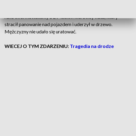
Ten tydzień zaczął się tragicznie w Wielkopolsce. We wtorek
rano informowaliśmy o 29-letnim kierowcy fiata, który
stracił panowanie nad pojazdem i uderzył w drzewo.
Mężczyzny nie udało się uratować.
WIECEJ O TYM ZDARZENIU:
Tragedia na drodze