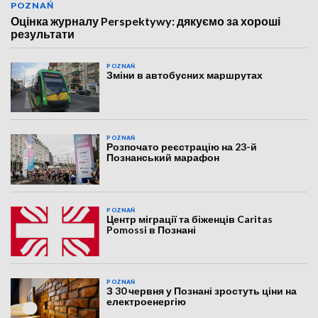
POZNAŃ
Оцінка журналу Perspektywy: дякуємо за хороші
результати
POZNAŃ
Зміни в автобусних маршрутах
POZNAŃ
Розпочато реєстрацію на 23-й
Познанський марафон
POZNAŃ
Центр міграції та біженців Caritas
Pomossi в Познані
POZNAŃ
З 30 червня у Познані зростуть ціни на
електроенергію