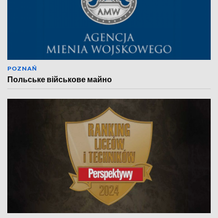
POZNAŃ
Польське військове майно