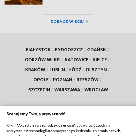
ZOBACZ WIĘCEJ
BIAŁYSTOK
/
BYDGOSZCZ
/
GDAŃSK
/
GORZÓW WLKP.
/
KATOWICE
/
KIELCE
/
KRAKÓW
/
LUBLIN
/
ŁÓDŹ
/
OLSZTYN
/
OPOLE
/
POZNAŃ
/
RZESZÓW
/
SZCZECIN
/
WARSZAWA
/
WROCŁAW
Szanujemy Twoją prywatność
Dołącz do nas:
Kliknij "Akceptuję i przechodzę do serwisu", aby wyrazić zgody na
korzystanie z technologii automatycznego śledzenia i zbierania danych,
TVP