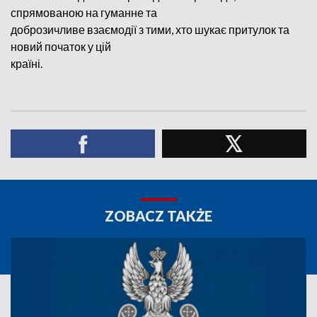
спрямованою на гуманне та
доброзичливе взаємодії з тими, хто шукає притулок та
новий початок у цій
країні.
ZOBACZ TAKŻE