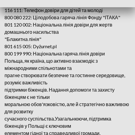
дитини
116 111: Телефон довіри для дітей та молоді
800 080 222: Цілодобова гаряча лінія Фонду "ІТАКА"
801 120 002: Національна лінія довіри для жертв
домашнього насильства
"Блакитна лінія"
801 615 005: Dyżurnet.pl
800 199 990: Національна гаряча лінія довіри
Польща, як країна, що активно взаємодіє з
міжнародними спільнотами та
прагне створювати безпечне та гостинне середовище,
розуміє важливість
підтримки біженців. Надання допомоги та захисту
біженцям є не тільки
моральною обов'язковістю, але й стратегічно важливою
для розвитку
сучасного суспільства.Узагальнюючи, підтримка
біженців у Польщі є ключовим
елементом гідної та справедливої громади,