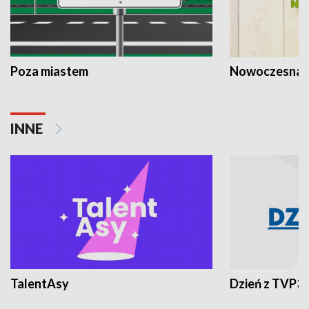
Poza miastem
Nowoczesna 
INNE
TalentAsy
Dzień z TVP3