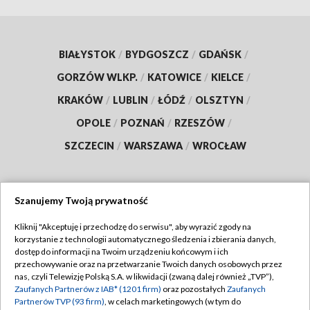
BIAŁYSTOK
/
BYDGOSZCZ
/
GDAŃSK
/
GORZÓW WLKP.
/
KATOWICE
/
KIELCE
/
KRAKÓW
/
LUBLIN
/
ŁÓDŹ
/
OLSZTYN
/
OPOLE
/
POZNAŃ
/
RZESZÓW
/
SZCZECIN
/
WARSZAWA
/
WROCŁAW
Szanujemy Twoją prywatność
Dołącz do nas:
Kliknij "Akceptuję i przechodzę do serwisu", aby wyrazić zgody na
korzystanie z technologii automatycznego śledzenia i zbierania danych,
TVP
dostęp do informacji na Twoim urządzeniu końcowym i ich
Abonament TVP
przechowywanie oraz na przetwarzanie Twoich danych osobowych przez
Regulamin TVP
nas, czyli Telewizję Polską S.A. w likwidacji (zwaną dalej również „TVP”),
Emisja w TVP
Zaufanych Partnerów z IAB* (1201 firm)
oraz pozostałych
Zaufanych
Polityka prywatności
Partnerów TVP (93 firm)
, w celach marketingowych (w tym do
Centrum informacji TVP