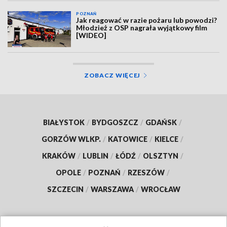
POZNAŃ
Jak reagować w razie pożaru lub powodzi?
Młodzież z OSP nagrała wyjątkowy film
[WIDEO]
ZOBACZ WIĘCEJ
BIAŁYSTOK
/
BYDGOSZCZ
/
GDAŃSK
/
GORZÓW WLKP.
/
KATOWICE
/
KIELCE
/
KRAKÓW
/
LUBLIN
/
ŁÓDŹ
/
OLSZTYN
/
OPOLE
/
POZNAŃ
/
RZESZÓW
/
SZCZECIN
/
WARSZAWA
/
WROCŁAW