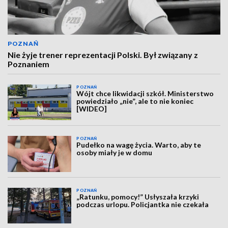
POZNAŃ
Nie żyje trener reprezentacji Polski. Był związany z
Poznaniem
POZNAŃ
Wójt chce likwidacji szkół. Ministerstwo
powiedziało „nie”, ale to nie koniec
[WIDEO]
POZNAŃ
Pudełko na wagę życia. Warto, aby te
osoby miały je w domu
POZNAŃ
„Ratunku, pomocy!” Usłyszała krzyki
podczas urlopu. Policjantka nie czekała