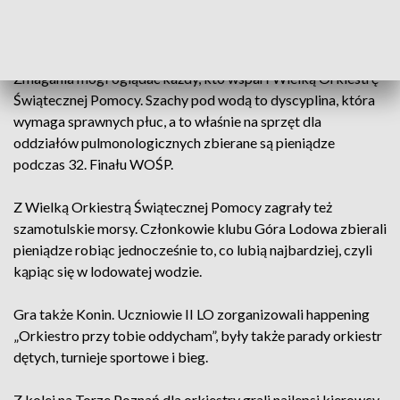
Zmierzyli się zawodnicy KS Korona Zakrzewo oraz MUKS
Wieża Kórnicka Kórnik.
Zmagania mógł oglądać każdy, kto wsparł Wielką Orkiestrę
Świątecznej Pomocy. Szachy pod wodą to dyscyplina, która
wymaga sprawnych płuc, a to właśnie na sprzęt dla
oddziałów pulmonologicznych zbierane są pieniądze
podczas 32. Finału WOŚP.
Z Wielką Orkiestrą Świątecznej Pomocy zagrały też
szamotulskie morsy. Członkowie klubu Góra Lodowa zbierali
pieniądze robiąc jednocześnie to, co lubią najbardziej, czyli
kąpiąc się w lodowatej wodzie.
Gra także Konin. Uczniowie II LO zorganizowali happening
„Orkiestro przy tobie oddycham”, były także parady orkiestr
dętych, turnieje sportowe i bieg.
Z kolei na Torze Poznań dla orkiestry grali najlepsi kierowcy